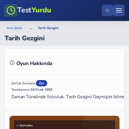
Test
Yurdu
...
Ana Sayfa
›
›
Tarih Gezgini
Tarih Gezgini
Oyun Hakkında
Zorluk Seviyesi:
Zor
Yayınlanma:
16 Ocak 2026
Zaman Tünelinde Yolculuk: Tarih Gezgini Geçmişini bilmeyen, g