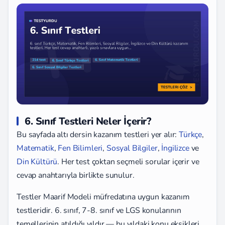
6. Sınıf Testleri Neler İçerir?
Bu sayfada altı dersin kazanım testleri yer alır:
Türkçe
,
Matematik
,
Fen Bilimleri
,
Sosyal Bilgiler
,
İngilizce
ve
Din Kültürü
. Her test çoktan seçmeli sorular içerir ve
cevap anahtarıyla birlikte sunulur.
Testler Maarif Modeli müfredatına uygun kazanım
testleridir. 6. sınıf, 7-8. sınıf ve LGS konularının
temellerinin atıldığı yıldır — bu yıldaki konu eksikleri