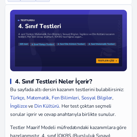
4. Sınıf Testleri Neler İçerir?
Bu sayfada altı dersin kazanım testlerini bulabilirsiniz:
Türkçe
,
Matematik
,
Fen Bilimleri
,
Sosyal Bilgiler
,
İngilizce
ve
Din Kültürü
. Her test çoktan seçmeli
sorular içerir ve cevap anahtarıyla birlikte sunulur.
Testler Maarif Modeli müfredatındaki kazanımlara göre
hazırlanmıştır. 4. sınıf İOKBS (Bursluluk Sınavı)