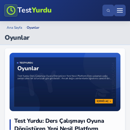
Test
Yurdu
Ana Sayfa
›
Oyunlar
Oyunlar
Test Yurdu: Ders Çalışmayı Oyuna
Dönüştüren Yeni Nesil Platform