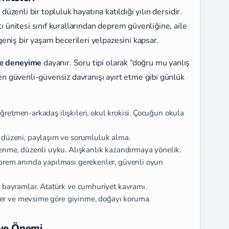
 düzenli bir topluluk hayatına katıldığı yılın dersidir.
tı ünitesi sınıf kurallarından deprem güvenliğine, aile
niş bir yaşam becerileri yelpazesini kapsar.
e deneyime
dayanır. Soru tipi olarak “doğru mu yanlış
den güvenli-güvensiz davranışı ayırt etme gibi günlük
öğretmen-arkadaş ilişkileri, okul krokisi. Çocuğun okula
v düzeni, paylaşım ve sorumluluk alma.
lenme, düzenli uyku. Alışkanlık kazandırmaya yönelik.
eprem anında yapılması gerekenler, güvenli oyun
li bayramlar, Atatürk ve cumhuriyet kavramı.
ler ve mevsime göre giyinme, doğayı koruma.
i ve Önemi