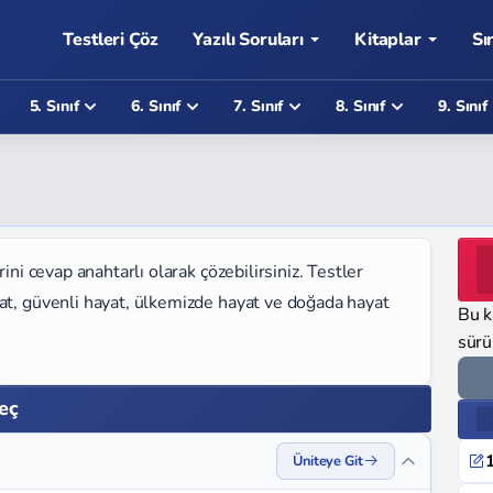
Testleri Çöz
Yazılı Soruları
Kitaplar
Sı
5. Sınıf
6. Sınıf
7. Sınıf
8. Sınıf
9. Sınıf
ini cevap anahtarlı olarak çözebilirsiniz. Testler
at, güvenli hayat, ülkemizde hayat ve doğada hayat
Bu k
sürü
Seç
1
Üniteye Git