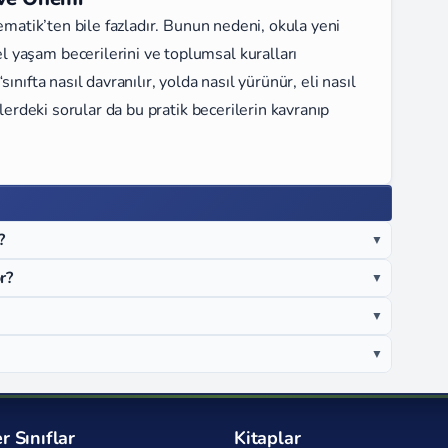
ematik’ten bile fazladır. Bunun nedeni, okula yeni
yaşam becerilerini ve toplumsal kuralları
nıfta nasıl davranılır, yolda nasıl yürünür, eli nasıl
tlerdeki sorular da bu pratik becerilerin kavranıp
?
▼
r?
▼
▼
▼
r Sınıflar
Kitaplar