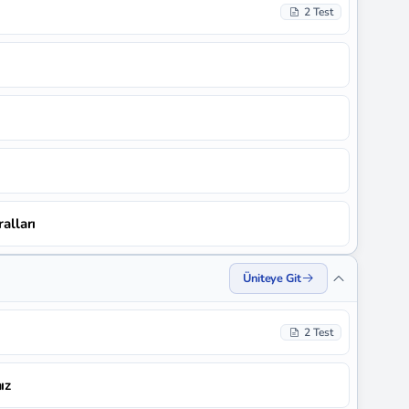
2 Test
ralları
Üniteye Git
2 Test
ız