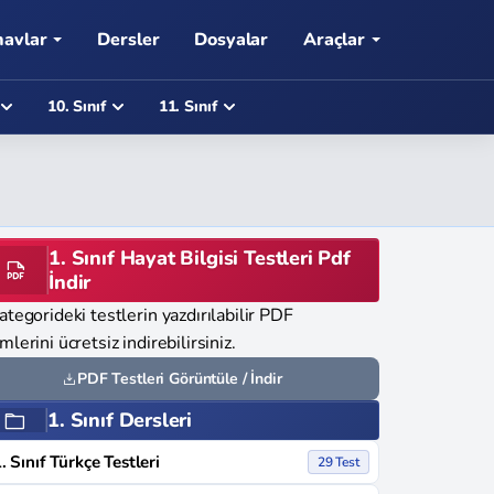
navlar
Dersler
Dosyalar
Araçlar
10. Sınıf
11. Sınıf
1. Sınıf Hayat Bilgisi Testleri Pdf
İndir
ategorideki testlerin yazdırılabilir PDF
mlerini ücretsiz indirebilirsiniz.
PDF Testleri Görüntüle / İndir
1. Sınıf Dersleri
. Sınıf Türkçe Testleri
29 Test