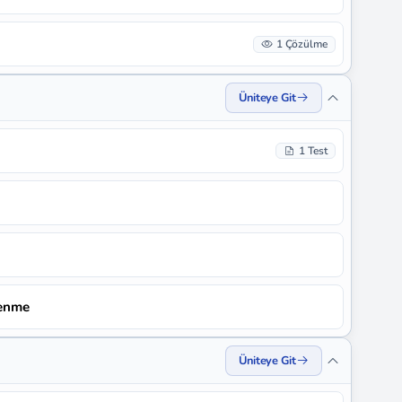
1 Çözülme
Üniteye Git
1 Test
lenme
Üniteye Git