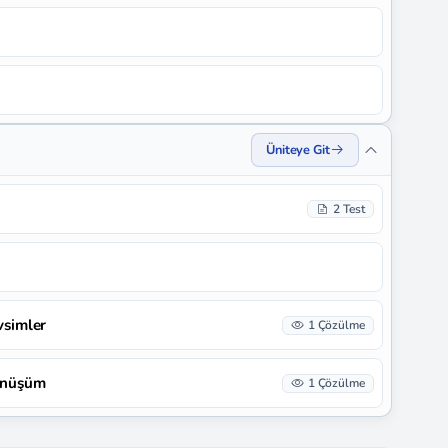
Üniteye Git
2 Test
vsimler
1 Çözülme
Dönüşüm
1 Çözülme