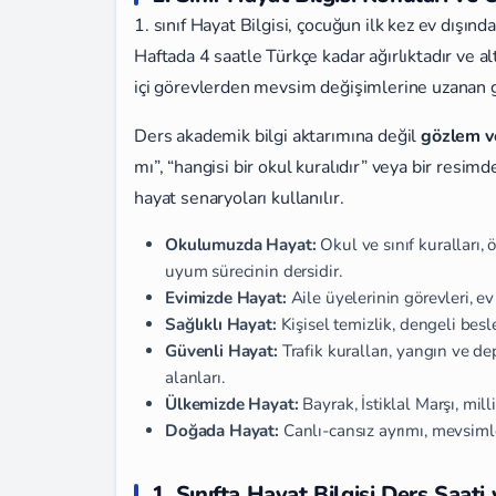
1. sınıf Hayat Bilgisi, çocuğun ilk kez ev dışında
Haftada 4 saatle Türkçe kadar ağırlıktadır ve al
içi görevlerden mevsim değişimlerine uzanan ge
Ders akademik bilgi aktarımına değil
gözlem v
mı”, “hangisi bir okul kuralıdır” veya bir resim
hayat senaryoları kullanılır.
Okulumuzda Hayat:
Okul ve sınıf kuralları, 
uyum sürecinin dersidir.
Evimizde Hayat:
Aile üyelerinin görevleri, e
Sağlıklı Hayat:
Kişisel temizlik, dengeli bes
Güvenli Hayat:
Trafik kuralları, yangın ve d
alanları.
Ülkemizde Hayat:
Bayrak, İstiklal Marşı, mil
Doğada Hayat:
Canlı-cansız ayrımı, mevsim
1. Sınıfta Hayat Bilgisi Ders Saat