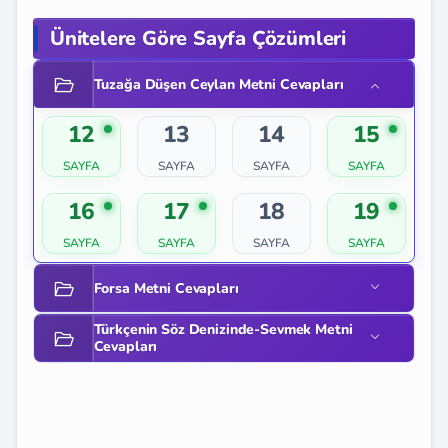
Ünitelere Göre Sayfa Çözümleri
Tuzağa Düşen Ceylan Metni Cevapları
12
13
14
15
16
17
18
19
Forsa Metni Cevapları
Türkçenin Söz Denizinde-Sevmek Metni
Cevapları