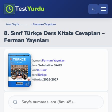
Test
Yurdu
...
Ana Sayfa
›
›
Ferman Yayınları
8. Sınıf Türkçe Ders Kitabı Cevapları –
Ferman Yayınları
Yayınevi:
Ferman Yayınları
Yazar:
Selahattin SAYGI
Sınıf:
8. Sınıf
Ders:
Türkçe
Müfredat:
2026-2027