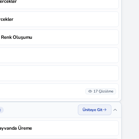
Mercekler
rcekler
 ve Renk Oluşumu
17 Çözülme
Üniteye Git
t
 Hayvanda Üreme