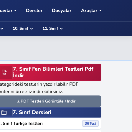
navlar
Dersler
Dosyalar
Araçlar
10. Sınıf
11. Sınıf
7. Sınıf Fen Bilimleri Testleri Pdf
İndir
ategorideki testlerin yazdırılabilir PDF
mlerini ücretsiz indirebilirsiniz.
PDF Testleri Görüntüle / İndir
7. Sınıf Dersleri
. Sınıf Türkçe Testleri
36 Test