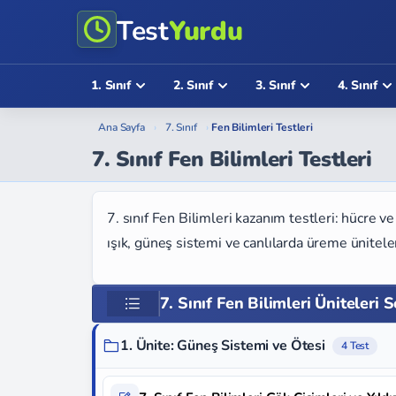
Test
Yurdu
1. Sınıf
2. Sınıf
3. Sınıf
4. Sınıf
Ana Sayfa
›
7. Sınıf
›
Fen Bilimleri Testleri
7. Sınıf Fen Bilimleri Testleri
7. sınıf Fen Bilimleri kazanım testleri: hücre v
ışık, güneş sistemi ve canlılarda üreme ünitele
7. Sınıf Fen Bilimleri Üniteleri 
1. Ünite: Güneş Sistemi ve Ötesi
4 Test