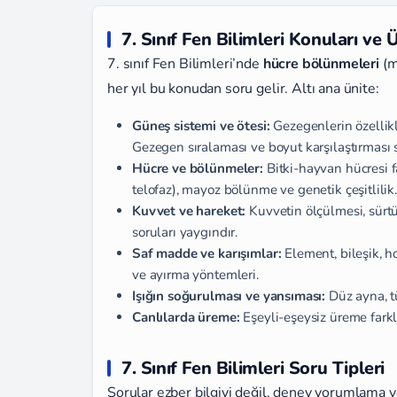
7. Sınıf Fen Bilimleri Konuları ve Ü
7. sınıf Fen Bilimleri’nde
hücre bölünmeleri
(m
her yıl bu konudan soru gelir. Altı ana ünite:
Güneş sistemi ve ötesi:
Gezegenlerin özellikle
Gezegen sıralaması ve boyut karşılaştırması s
Hücre ve bölünmeler:
Bitki-hayvan hücresi fa
telofaz), mayoz bölünme ve genetik çeşitlilik. 
Kuvvet ve hareket:
Kuvvetin ölçülmesi, sürt
soruları yaygındır.
Saf madde ve karışımlar:
Element, bileşik, h
ve ayırma yöntemleri.
Işığın soğurulması ve yansıması:
Düz ayna, tü
Canlılarda üreme:
Eşeyli-eşeysiz üreme farkla
7. Sınıf Fen Bilimleri Soru Tipleri
Sorular ezber bilgiyi değil, deney yorumlama v