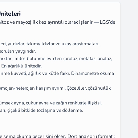
niteleri
itoz ve mayoz) ilk kez ayrıntılı olarak işlenir — LGS’de
ri, yıldızlar, takımyıldızlar ve uzay araştırmaları.
oruları yaygındır.
rkları, mitoz bölünme evreleri (profaz, metafaz, anafaz,
En ağırlıklı ünitedir.
ünme kuvveti, ağırlık ve kütle farkı. Dinamometre okuma
omojen-heterojen karışım ayrımı. Çözeltiler, çözünürlük
msek ayna, çukur ayna ve ışığın renklerle ilişkisi.
rı, çiçekli bitkide tozlaşma ve döllenme.
e şema okuma becerisini ölçer. Dört ana soru formatı: