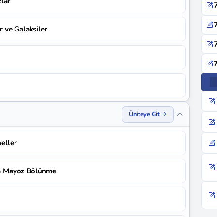
zlar
7
7
ar ve Galaksiler
7
7
Üniteye Git
neller
 ve Mayoz Bölünme