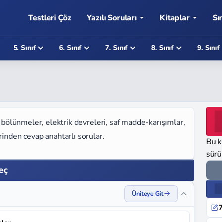
Testleri Çöz
Yazılı Soruları
Kitaplar
Sı
5. Sınıf
6. Sınıf
7. Sınıf
8. Sınıf
9. Sınıf
e bölünmeler, elektrik devreleri, saf madde-karışımlar,
rinden cevap anahtarlı sorular.
Bu k
sürü
Seç
Üniteye Git
7