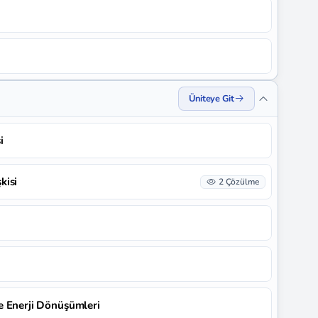
Üniteye Git
i
kisi
2 Çözülme
 ve Enerji Dönüşümleri