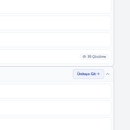
35 Çözülme
Üniteye Git