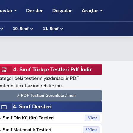
navlar
Dersler
Dosyalar
Araçlar
10. Sınıf
11. Sınıf
4. Sınıf Türkçe Testleri Pdf İndir
ategorideki testlerin yazdırılabilir PDF
mlerini ücretsiz indirebilirsiniz.
PDF Testleri Görüntüle / İndir
4. Sınıf Dersleri
. Sınıf Din Kültürü Testleri
5 Test
. Sınıf Matematik Testleri
39 Test