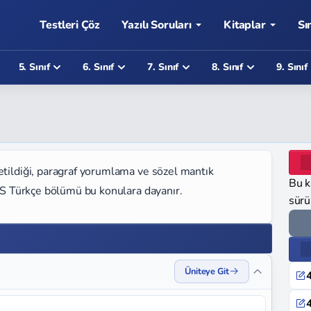
Testleri Çöz
Yazılı Soruları
Kitaplar
Sı
5. Sınıf
6. Sınıf
7. Sınıf
8. Sınıf
9. Sınıf
etildiği, paragraf yorumlama ve sözel mantık
Bu k
KBS Türkçe bölümü bu konulara dayanır.
sürü
Üniteye Git
4
4