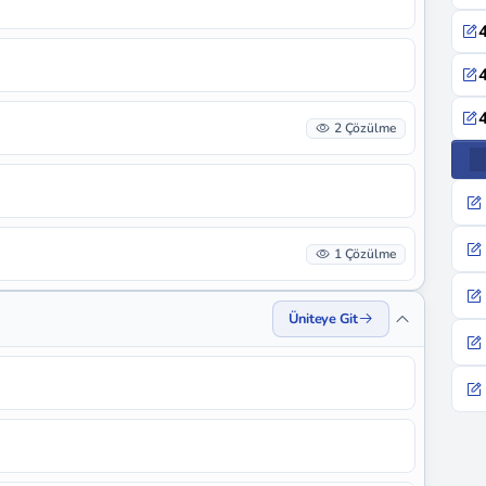
4
4
4
2 Çözülme
1 Çözülme
Üniteye Git