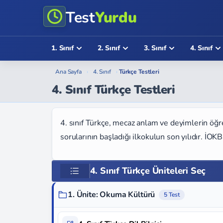
Test
Yurdu
1. Sınıf
2. Sınıf
3. Sınıf
4. Sınıf
Ana Sayfa
›
4. Sınıf
›
Türkçe Testleri
4. Sınıf Türkçe Testleri
4. sınıf Türkçe, mecaz anlam ve deyimlerin öğr
sorularının başladığı ilkokulun son yılıdır. İO
4. Sınıf Türkçe Üniteleri Seç
1. Ünite: Okuma Kültürü
5 Test