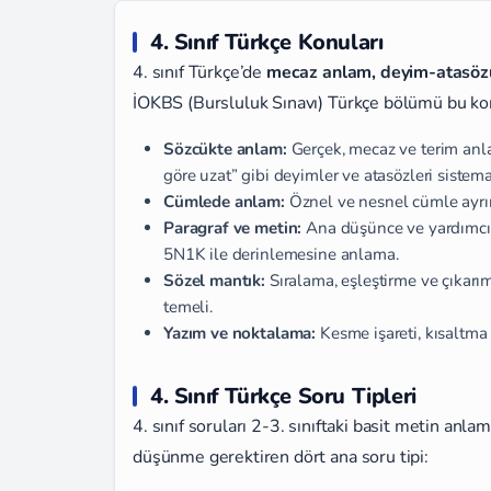
4. Sınıf Türkçe Konuları
4. sınıf Türkçe’de
mecaz anlam, deyim-atasözü 
İOKBS (Bursluluk Sınavı) Türkçe bölümü bu kon
Sözcükte anlam:
Gerçek, mecaz ve terim anlam
göre uzat” gibi deyimler ve atasözleri sistemat
Cümlede anlam:
Öznel ve nesnel cümle ayrım
Paragraf ve metin:
Ana düşünce ve yardımcı dü
5N1K ile derinlemesine anlama.
Sözel mantık:
Sıralama, eşleştirme ve çıkar
temeli.
Yazım ve noktalama:
Kesme işareti, kısaltma 
4. Sınıf Türkçe Soru Tipleri
4. sınıf soruları 2-3. sınıftaki basit metin anla
düşünme gerektiren dört ana soru tipi: