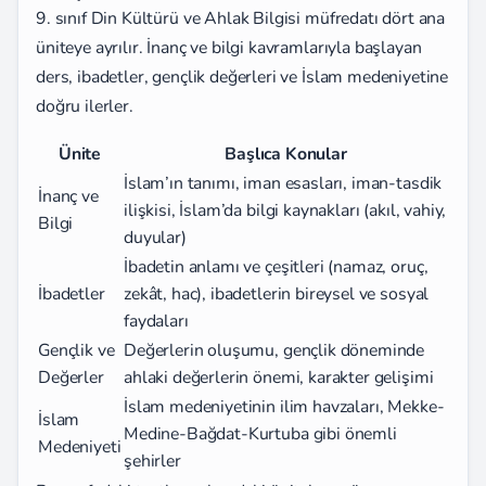
9. sınıf Din Kültürü ve Ahlak Bilgisi müfredatı dört ana
üniteye ayrılır. İnanç ve bilgi kavramlarıyla başlayan
ders, ibadetler, gençlik değerleri ve İslam medeniyetine
doğru ilerler.
Ünite
Başlıca Konular
İslam’ın tanımı, iman esasları, iman-tasdik
İnanç ve
ilişkisi, İslam’da bilgi kaynakları (akıl, vahiy,
Bilgi
duyular)
İbadetin anlamı ve çeşitleri (namaz, oruç,
İbadetler
zekât, hac), ibadetlerin bireysel ve sosyal
faydaları
Gençlik ve
Değerlerin oluşumu, gençlik döneminde
Değerler
ahlaki değerlerin önemi, karakter gelişimi
İslam medeniyetinin ilim havzaları, Mekke-
İslam
Medine-Bağdat-Kurtuba gibi önemli
Medeniyeti
şehirler