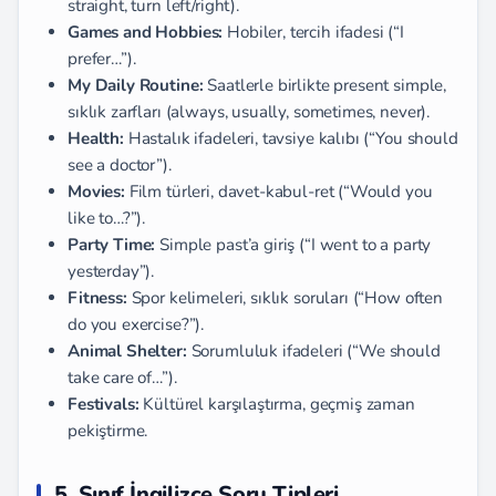
straight, turn left/right).
Games and Hobbies:
Hobiler, tercih ifadesi (“I
prefer…”).
My Daily Routine:
Saatlerle birlikte present simple,
sıklık zarfları (always, usually, sometimes, never).
Health:
Hastalık ifadeleri, tavsiye kalıbı (“You should
see a doctor”).
Movies:
Film türleri, davet-kabul-ret (“Would you
like to…?”).
Party Time:
Simple past’a giriş (“I went to a party
yesterday”).
Fitness:
Spor kelimeleri, sıklık soruları (“How often
do you exercise?”).
Animal Shelter:
Sorumluluk ifadeleri (“We should
take care of…”).
Festivals:
Kültürel karşılaştırma, geçmiş zaman
pekiştirme.
5. Sınıf İngilizce Soru Tipleri