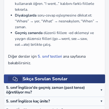
kullanarak öğren. “I went…” kalıbını farklı fiillerle
tekrarla.
Diyaloglarda
soru-cevap eşleşmesine dikkat et:
“Where” → yer, “What” → nesne/eylem, “When” →
zaman.
Geçmiş zamanda
düzenli fiillere -ed eklemeyi ve
yaygın düzensiz fiilleri (go→went, see→saw,
eat→ate) birlikte çalış.
Diğer dersler için
5. sınıf testleri
ana sayfasına
bakabilirsiniz.
Sıkça Sorulan Sorular
5. sınıf İngilizce'de geçmiş zaman (past tense)
▼
öğretiliyor mu?
5. sınıf İngilizce kaç ünite?
▼