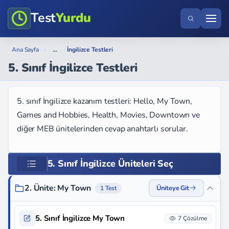
Test
Yurdu
...
Ana Sayfa
›
›
İngilizce Testleri
5. Sınıf İngilizce Testleri
5. sınıf İngilizce kazanım testleri: Hello, My Town,
Games and Hobbies, Health, Movies, Downtown ve
diğer MEB ünitelerinden cevap anahtarlı sorular.
5. Sınıf İngilizce Üniteleri Seç
2. Ünite: My Town
Üniteye Git
1 Test
5. Sınıf İngilizce My Town
7 Çözülme