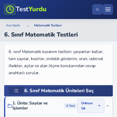
Test
Yurdu
...
Ana Sayfa
›
›
Matematik Testleri
6. Sınıf Matematik Testleri
6. sınıf Matematik kazanım testleri: çarpanlar-katlar,
tam sayılar, kesirler, ondalık gösterim, oran, cebirsel
ifadeler, açılar ve alan ölçme konularından cevap
anahtarlı sorular.
6. Sınıf Matematik Üniteleri Seç
1. Ünite: Sayılar ve
Üniteye
6 Test
İşlemler
Git