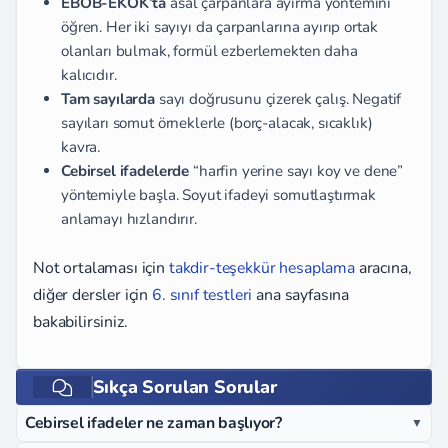
EBOB-EKOK’ta
asal çarpanlara ayırma yöntemini
öğren. Her iki sayıyı da çarpanlarına ayırıp ortak
olanları bulmak, formül ezberlemekten daha
kalıcıdır.
Tam sayılarda
sayı doğrusunu çizerek çalış. Negatif
sayıları somut örneklerle (borç-alacak, sıcaklık)
kavra.
Cebirsel ifadelerde
“harfin yerine sayı koy ve dene”
yöntemiyle başla. Soyut ifadeyi somutlaştırmak
anlamayı hızlandırır.
Not ortalaması için
takdir-teşekkür hesaplama
aracına,
diğer dersler için
6. sınıf testleri
ana sayfasına
bakabilirsiniz.
Sıkça Sorulan Sorular
Cebirsel ifadeler ne zaman başlıyor?
▼