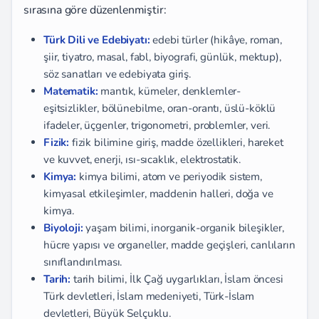
sırasına göre düzenlenmiştir:
Türk Dili ve Edebiyatı:
edebi türler (hikâye, roman,
şiir, tiyatro, masal, fabl, biyografi, günlük, mektup),
söz sanatları ve edebiyata giriş.
Matematik:
mantık, kümeler, denklemler-
eşitsizlikler, bölünebilme, oran-orantı, üslü-köklü
ifadeler, üçgenler, trigonometri, problemler, veri.
Fizik:
fizik bilimine giriş, madde özellikleri, hareket
ve kuvvet, enerji, ısı-sıcaklık, elektrostatik.
Kimya:
kimya bilimi, atom ve periyodik sistem,
kimyasal etkileşimler, maddenin halleri, doğa ve
kimya.
Biyoloji:
yaşam bilimi, inorganik-organik bileşikler,
hücre yapısı ve organeller, madde geçişleri, canlıların
sınıflandırılması.
Tarih:
tarih bilimi, İlk Çağ uygarlıkları, İslam öncesi
Türk devletleri, İslam medeniyeti, Türk-İslam
devletleri, Büyük Selçuklu.