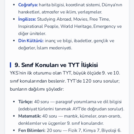
Coğrafya:
harita bilgisi, koordinat sistemi, Dünya’nın
hareketleri, atmosfer ve iklim, yerleşmeler.
İngilizce:
Studying Abroad, Movies, Free Time,
Inspirational People, World Heritage, Emergency ve
diğer üniteler.
Din Kültürü:
inanç ve bilgi, ibadetler, gençlik ve
değerler, İslam medeniyeti.
9. Sınıf Konuları ve TYT İlişkisi
YKS’nin ilk oturumu olan TYT, büyük ölçüde 9. ve 10.
sınıf konularından beslenir. TYT’de 120 soru sorulur;
bunların dağılımı şöyledir:
Türkçe:
40 soru — paragraf yorumlama ve dil bilgisi
(edebiyat türlerini tanımak AYT’de doğrudan sorulur).
Matematik:
40 soru — mantık, kümeler, oran-orantı,
denklemler ve üçgenler 9. sınıf konularıdır.
Fen Bilimleri:
20 soru — Fizik 7, Kimya 7, Biyoloji 6.