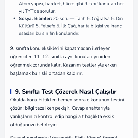
Atom yapısı, hareket, hücre gibi 9. sınıf konuları her
yıl TYT’de sorulur.
Sosyal Bilimler:
20 soru — Tarih 5, Coğrafya 5, Din
Kültürü 5, Felsefe 5. İlk Çağ, harita bilgisi ve inanç
esasları bu sınıfın konularıdır.
9. sınıfta konu eksiklerini kapatmadan ilerleyen
öğrenciler, 11-12. sınıfta aynı konuları yeniden
öğrenmek zorunda kalır. Kazanım testleriyle erken
başlamak bu riski ortadan kaldırır.
9. Sınıfta Test Çözerek Nasıl Çalışılır
Okulda konu bittikten hemen sonra o konunun testini
çözün; bilgi taze iken pekişir. Cevap anahtarıyla
yanlışlarınızı kontrol edip hangi alt başlıkta eksik
olduğunuzu belirleyin.
Sayısal derslerde (Matematik, Fizik, Kimya) formül