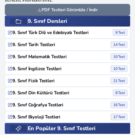
ücretsiz indirebilirsiniz.
PDF Testleri Görüntüle / İndir
9. Sınıf Dersleri
9. Sınıf Türk Dili ve Edebiyatı Testleri
9 Test
9. Sınıf Tarih Testleri
14 Test
9. Sınıf Matematik Testleri
10 Test
9. Sınıf İngilizce Testleri
10 Test
9. Sınıf Fizik Testleri
21 Test
9. Sınıf Din Kültürü Testleri
8 Test
9. Sınıf Coğrafya Testleri
16 Test
9. Sınıf Biyoloji Testleri
17 Test
En Popüler 9. Sınıf Testleri