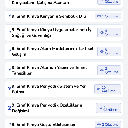
Çözülme
Kimyacıların Çalışma Alanları
9. Sınıf Kimya Kimyanın Sembolik Dili
1 Çözülme
9. Sınıf Kimya Kimya Uygulamalarında İş
4
Çözülme
Sağlığı ve Güvenliği
9. Sınıf Kimya Atom Modellerinin Tarihsel
3
Çözülme
Gelişimi
9. Sınıf Kimya Atomun Yapısı ve Temel
2
Çözülme
Tanecikler
9. Sınıf Kimya Periyodik Sistem ve Yer
10
Çözülme
Bulma
9. Sınıf Kimya Periyodik Özelliklerin
2
Çözülme
Değişimi
9. Sınıf Kimya Güçlü Etkileşimler
2 Çözülme