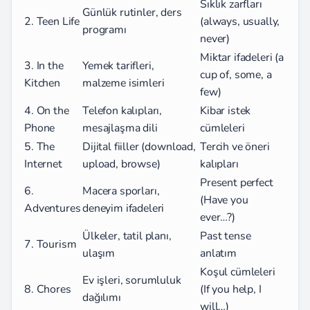
Sıklık zarfları
Günlük rutinler, ders
2. Teen Life
(always, usually,
programı
never)
Miktar ifadeleri (a
3. In the
Yemek tarifleri,
cup of, some, a
Kitchen
malzeme isimleri
few)
4. On the
Telefon kalıpları,
Kibar istek
Phone
mesajlaşma dili
cümleleri
5. The
Dijital fiiller (download,
Tercih ve öneri
Internet
upload, browse)
kalıpları
Present perfect
6.
Macera sporları,
(Have you
Adventures
deneyim ifadeleri
ever…?)
Ülkeler, tatil planı,
Past tense
7. Tourism
ulaşım
anlatım
Koşul cümleleri
Ev işleri, sorumluluk
8. Chores
(If you help, I
dağılımı
will…)