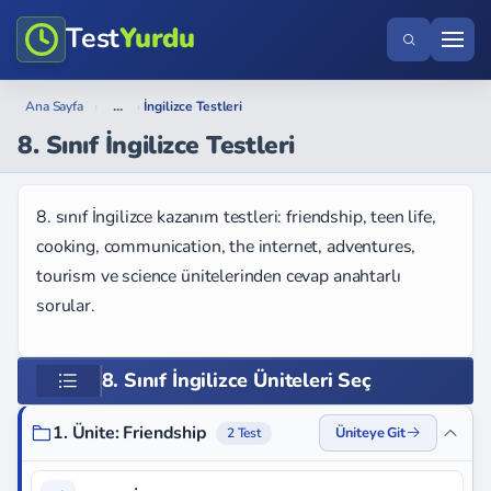
Test
Yurdu
...
Ana Sayfa
›
›
İngilizce Testleri
8. Sınıf İngilizce Testleri
8. sınıf İngilizce kazanım testleri: friendship, teen life,
cooking, communication, the internet, adventures,
tourism ve science ünitelerinden cevap anahtarlı
sorular.
8. Sınıf İngilizce Üniteleri Seç
1. Ünite: Friendship
Üniteye Git
2 Test