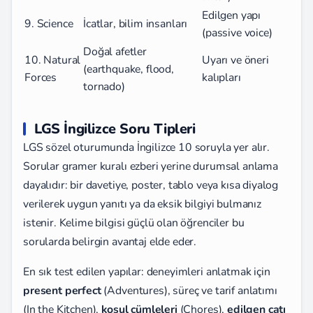
Edilgen yapı
9. Science
İcatlar, bilim insanları
(passive voice)
Doğal afetler
10. Natural
Uyarı ve öneri
(earthquake, flood,
Forces
kalıpları
tornado)
LGS İngilizce Soru Tipleri
LGS sözel oturumunda İngilizce 10 soruyla yer alır.
Sorular gramer kuralı ezberi yerine durumsal anlama
dayalıdır: bir davetiye, poster, tablo veya kısa diyalog
verilerek uygun yanıtı ya da eksik bilgiyi bulmanız
istenir. Kelime bilgisi güçlü olan öğrenciler bu
sorularda belirgin avantaj elde eder.
En sık test edilen yapılar: deneyimleri anlatmak için
present perfect
(Adventures), süreç ve tarif anlatımı
(In the Kitchen),
koşul cümleleri
(Chores),
edilgen çatı