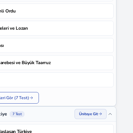
enli Ordu
heleri ve Lozan
sı
harebesi ve Büyük Taarruz
eri Gör (7 Test)
kiye
Üniteye Git
7 Test
daşlaşan Türkiye