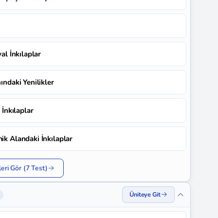
yal İnkılaplar
ındaki Yenilikler
 İnkılaplar
mik Alandaki İnkılaplar
eri Gör (7 Test)
Üniteye Git