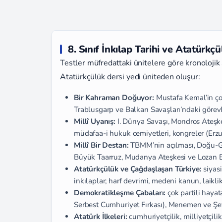
8. Sınıf İnkılap Tarihi ve Atatürkçü
Testler müfredattaki ünitelere göre kronolojik s
Atatürkçülük dersi yedi üniteden oluşur:
Bir Kahraman Doğuyor:
Mustafa Kemal’in çoc
Trablusgarp ve Balkan Savaşları’ndaki görevl
Millî Uyanış:
I. Dünya Savaşı, Mondros Ateşkes
müdafaa-i hukuk cemiyetleri, kongreler (Erzu
Millî Bir Destan:
TBMM’nin açılması, Doğu-G
Büyük Taarruz, Mudanya Ateşkesi ve Lozan B
Atatürkçülük ve Çağdaşlaşan Türkiye:
siyasi
inkılaplar; harf devrimi, medeni kanun, laiklik
Demokratikleşme Çabaları:
çok partili hayat
Serbest Cumhuriyet Fırkası), Menemen ve Şey
Atatürk İlkeleri:
cumhuriyetçilik, milliyetçilik,