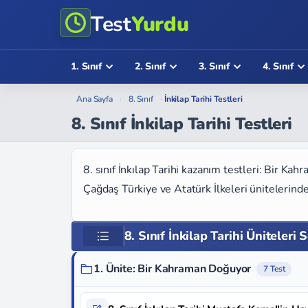
Test
Yurdu
1. Sınıf
2. Sınıf
3. Sınıf
4. Sınıf
Ana Sayfa
›
8. Sınıf
›
İnkilap Tarihi Testleri
8. Sınıf İnkilap Tarihi Testleri
8. sınıf İnkılap Tarihi kazanım testleri: Bir Ka
Çağdaş Türkiye ve Atatürk İlkeleri ünitelerinde
8. Sınıf İnkilap Tarihi Üniteleri 
1. Ünite: Bir Kahraman Doğuyor
7 Test