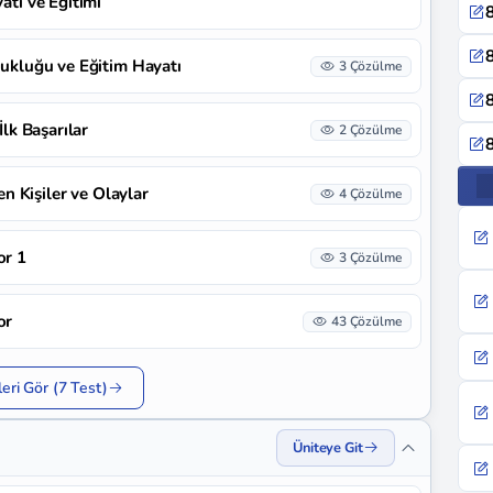
atı ve Eğitimi
8
8
ocukluğu ve Eğitim Hayatı
3 Çözülme
8
İlk Başarılar
2 Çözülme
8
yen Kişiler ve Olaylar
4 Çözülme
or 1
3 Çözülme
or
43 Çözülme
eri Gör (7 Test)
Üniteye Git