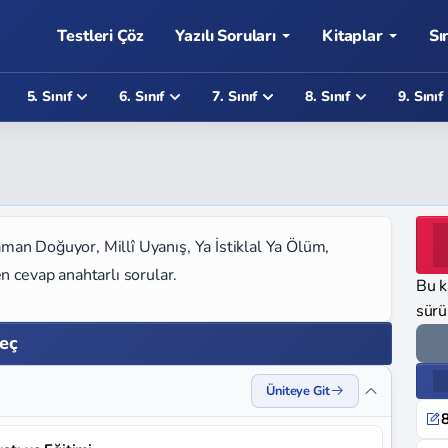
Testleri Çöz
Yazılı Soruları
Kitaplar
Sı
5. Sınıf
6. Sınıf
7. Sınıf
8. Sınıf
9. Sınıf
hraman Doğuyor, Millî Uyanış, Ya İstiklal Ya Ölüm,
n cevap anahtarlı sorular.
Bu k
sürü
Seç
Üniteye Git
8