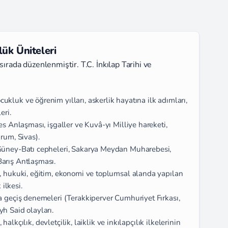
lük Üniteleri
ırada düzenlenmiştir. T.C. İnkılap Tarihi ve
ukluk ve öğrenim yılları, askerlik hayatına ilk adımları,
eri.
 Anlaşması, işgaller ve Kuvâ-yı Milliye hareketi,
rum, Sivas).
üney-Batı cepheleri, Sakarya Meydan Muharebesi,
arış Antlaşması.
, hukuki, eğitim, ekonomi ve toplumsal alanda yapılan
 ilkesi.
a geçiş denemeleri (Terakkiperver Cumhuriyet Fırkası,
h Said olayları.
 halkçılık, devletçilik, laiklik ve inkılapçılık ilkelerinin