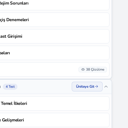
 Rejim Sorunları
Geçiş Denemeleri
ast Girişimi
baları
38 Çözülme
ı
Üniteye Git
4 Test
 Temel İlkeleri
ve Gelişmeleri