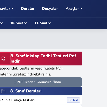
navlar
Dersler
Dosyalar
Araçlar
10. Sınıf
11. Sınıf
8. Sınıf Inkılap Tarihi Testleri Pdf
İndir
ategorideki testlerin yazdırılabilir PDF
mlerini ücretsiz indirebilirsiniz.
PDF Testleri Görüntüle / İndir
8. Sınıf Dersleri
. Sınıf Türkçe Testleri
33 Test