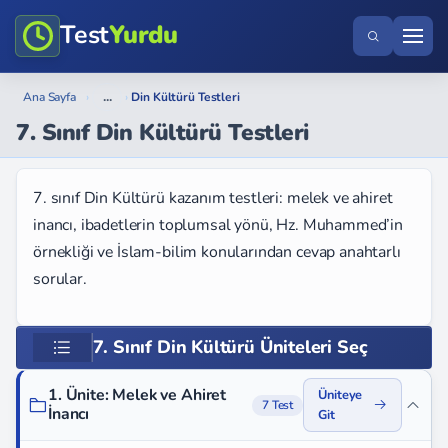
Test
Yurdu
...
Ana Sayfa
›
›
Din Kültürü Testleri
7. Sınıf Din Kültürü Testleri
7. sınıf Din Kültürü kazanım testleri: melek ve ahiret
inancı, ibadetlerin toplumsal yönü, Hz. Muhammed’in
örnekliği ve İslam-bilim konularından cevap anahtarlı
sorular.
7. Sınıf Din Kültürü Üniteleri Seç
1. Ünite: Melek ve Ahiret
Üniteye
7 Test
İnancı
Git