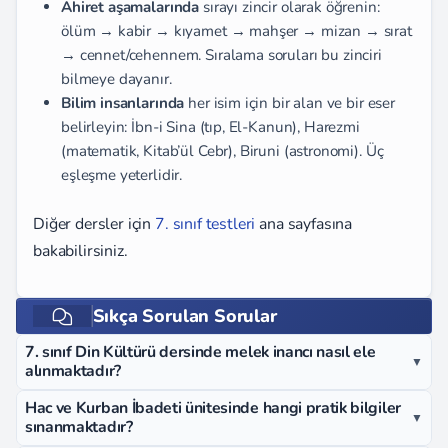
Ahiret aşamalarında
sırayı zincir olarak öğrenin:
ölüm → kabir → kıyamet → mahşer → mizan → sırat
→ cennet/cehennem. Sıralama soruları bu zinciri
bilmeye dayanır.
Bilim insanlarında
her isim için bir alan ve bir eser
belirleyin: İbn-i Sina (tıp, El-Kanun), Harezmi
(matematik, Kitab’ül Cebr), Biruni (astronomi). Üç
eşleşme yeterlidir.
Diğer dersler için
7. sınıf testleri
ana sayfasına
bakabilirsiniz.
Sıkça Sorulan Sorular
7. sınıf Din Kültürü dersinde melek inancı nasıl ele
▼
alınmaktadır?
Hac ve Kurban İbadeti ünitesinde hangi pratik bilgiler
▼
sınanmaktadır?