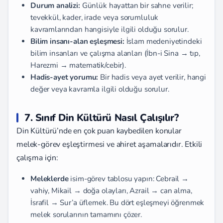
Durum analizi:
Günlük hayattan bir sahne verilir;
tevekkül, kader, irade veya sorumluluk
kavramlarından hangisiyle ilgili olduğu sorulur.
Bilim insanı-alan eşleşmesi:
İslam medeniyetindeki
bilim insanları ve çalışma alanları (İbn-i Sina → tıp,
Harezmi → matematik/cebir).
Hadis-ayet yorumu:
Bir hadis veya ayet verilir, hangi
değer veya kavramla ilgili olduğu sorulur.
7. Sınıf Din Kültürü Nasıl Çalışılır?
Din Kültürü’nde en çok puan kaybedilen konular
melek-görev eşleştirmesi ve ahiret aşamalarıdır. Etkili
çalışma için:
Meleklerde
isim-görev tablosu yapın: Cebrail →
vahiy, Mikail → doğa olayları, Azrail → can alma,
İsrafil → Sur’a üflemek. Bu dört eşleşmeyi öğrenmek
melek sorularının tamamını çözer.