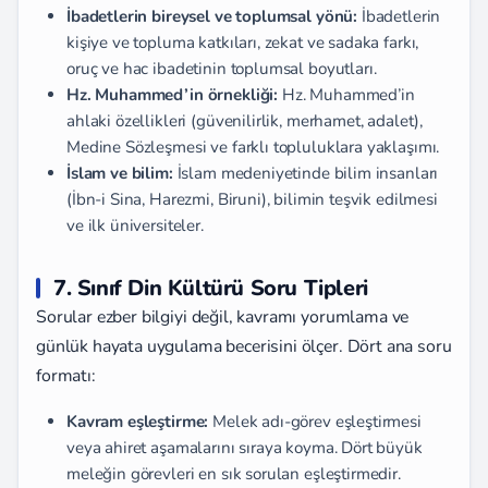
İbadetlerin bireysel ve toplumsal yönü:
İbadetlerin
kişiye ve topluma katkıları, zekat ve sadaka farkı,
oruç ve hac ibadetinin toplumsal boyutları.
Hz. Muhammed’in örnekliği:
Hz. Muhammed’in
ahlaki özellikleri (güvenilirlik, merhamet, adalet),
Medine Sözleşmesi ve farklı topluluklara yaklaşımı.
İslam ve bilim:
İslam medeniyetinde bilim insanları
(İbn-i Sina, Harezmi, Biruni), bilimin teşvik edilmesi
ve ilk üniversiteler.
7. Sınıf Din Kültürü Soru Tipleri
Sorular ezber bilgiyi değil, kavramı yorumlama ve
günlük hayata uygulama becerisini ölçer. Dört ana soru
formatı:
Kavram eşleştirme:
Melek adı-görev eşleştirmesi
veya ahiret aşamalarını sıraya koyma. Dört büyük
meleğin görevleri en sık sorulan eşleştirmedir.