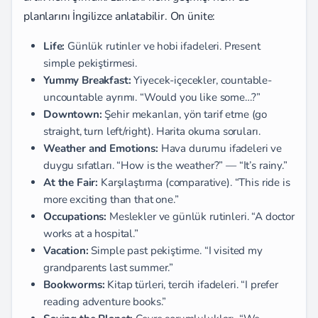
planlarını İngilizce anlatabilir. On ünite:
Life:
Günlük rutinler ve hobi ifadeleri. Present
simple pekiştirmesi.
Yummy Breakfast:
Yiyecek-içecekler, countable-
uncountable ayrımı. “Would you like some…?”
Downtown:
Şehir mekanları, yön tarif etme (go
straight, turn left/right). Harita okuma soruları.
Weather and Emotions:
Hava durumu ifadeleri ve
duygu sıfatları. “How is the weather?” — “It’s rainy.”
At the Fair:
Karşılaştırma (comparative). “This ride is
more exciting than that one.”
Occupations:
Meslekler ve günlük rutinleri. “A doctor
works at a hospital.”
Vacation:
Simple past pekiştirme. “I visited my
grandparents last summer.”
Bookworms:
Kitap türleri, tercih ifadeleri. “I prefer
reading adventure books.”