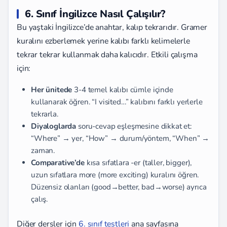
6. Sınıf İngilizce Nasıl Çalışılır?
Bu yaştaki İngilizce’de anahtar, kalıp tekrarıdır. Gramer
kuralını ezberlemek yerine kalıbı farklı kelimelerle
tekrar tekrar kullanmak daha kalıcıdır. Etkili çalışma
için:
Her ünitede
3-4 temel kalıbı cümle içinde
kullanarak öğren. “I visited…” kalıbını farklı yerlerle
tekrarla.
Diyaloglarda
soru-cevap eşleşmesine dikkat et:
“Where” → yer, “How” → durum/yöntem, “When” →
zaman.
Comparative’de
kısa sıfatlara -er (taller, bigger),
uzun sıfatlara more (more exciting) kuralını öğren.
Düzensiz olanları (good→better, bad→worse) ayrıca
çalış.
Diğer dersler için
6. sınıf testleri
ana sayfasına