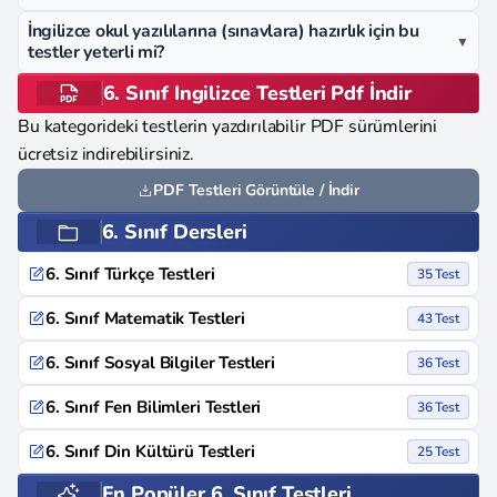
İngilizce okul yazılılarına (sınavlara) hazırlık için bu
▼
testler yeterli mi?
6. Sınıf Ingilizce Testleri Pdf İndir
Bu kategorideki testlerin yazdırılabilir PDF sürümlerini
ücretsiz indirebilirsiniz.
PDF Testleri Görüntüle / İndir
6. Sınıf Dersleri
6. Sınıf Türkçe Testleri
35 Test
6. Sınıf Matematik Testleri
43 Test
6. Sınıf Sosyal Bilgiler Testleri
36 Test
6. Sınıf Fen Bilimleri Testleri
36 Test
6. Sınıf Din Kültürü Testleri
25 Test
En Popüler 6. Sınıf Testleri