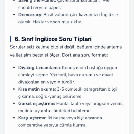
Saving the Planet:
Çevre sorumlulukları. “We
should recycle paper.”
Democracy:
Basit vatandaşlık kavramları İngilizce
olarak. Haklar ve sorumluluklar.
6. Sınıf İngilizce Soru Tipleri
Sorular salt kelime bilgisi değil, bağlam içinde anlama
ve iletişim becerisi ölçer. Dört ana soru formatı:
Diyalog tamamlama:
Konuşmada boşluğa uygun
cümleyi seçme. Yön tarif, hava durumu ve davet
diyalogları en yaygın türdür.
Kısa metin okuma:
3-5 cümlelik paragraftan bilgi
çıkarma, doğru-yanlış belirleme.
Görsel eşleştirme:
Harita, tablo veya program verilir;
metinle uyumlu cümleleri belirleme.
Karşılaştırma:
İki nesne veya kişi arasında
comparative yapıyla cümle kurma.