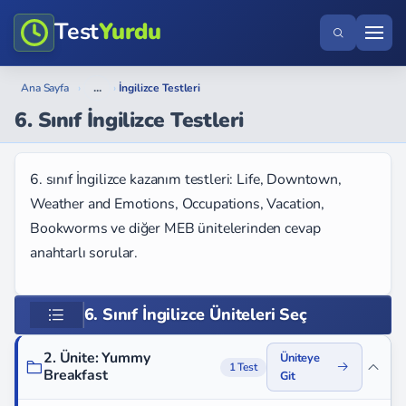
Test
Yurdu
...
Ana Sayfa
›
›
İngilizce Testleri
6. Sınıf İngilizce Testleri
6. sınıf İngilizce kazanım testleri: Life, Downtown,
Weather and Emotions, Occupations, Vacation,
Bookworms ve diğer MEB ünitelerinden cevap
anahtarlı sorular.
6. Sınıf İngilizce Üniteleri Seç
2. Ünite: Yummy
Üniteye
1 Test
Breakfast
Git