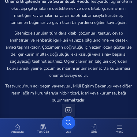
Önemli Bilgilendirme ve Sorumluluk Reddi:
Testyurdu, öğrencilerin
okul dışı çalışmalarını desteklemek ve ders kitabı çözümlerinin
mantığını kavramalarına yardımcı olmak amacıyla kurulmuş
tamamen bağımsız ve gayri ticari bir yardımcı eğitim kaynağıdır.
Sitemizde sunulan tüm ders kitabı çözümleri, testler, cevap
anahtarları ve rehberlik içerikleri yalnızca bilgilendirme ve destek
amacı taşımaktadır. Çözümlerin doğruluğu için azami özen gösterilse
de, içeriklerin mutlak doğruluğu, eksiksizliği veya sınav başarısı
sağlayacağı taahhüt edilmez. Öğrencilerimizin bilgileri doğrudan
kopyalamak yerine, çözüm adımlarını anlamak amacıyla kullanması
önemle tavsiye edilir.
Testyurdu'nun adı geçen yayınevleri, Milli Eğitim Bakanlığı veya diğer
resmi eğitim kurumlarıyla hiçbir ticari, idari veya kurumsal bağı
bulunmamaktadır.
© 2026 Tüm hakları saklıdır.
Anasayfa
Test Çöz
Giriş
Menü
Ara