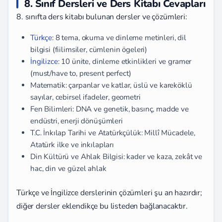
8. Sınıf Dersleri ve Ders Kitabı Cevapları
8. sınıfta ders kitabı bulunan dersler ve çözümleri:
Türkçe
: 8 tema, okuma ve dinleme metinleri, dil
bilgisi (fiilimsiler, cümlenin ögeleri)
İngilizce
: 10 ünite, dinleme etkinlikleri ve gramer
(must/have to, present perfect)
Matematik: çarpanlar ve katlar, üslü ve kareköklü
sayılar, cebirsel ifadeler, geometri
Fen Bilimleri: DNA ve genetik, basınç, madde ve
endüstri, enerji dönüşümleri
T.C. İnkılap Tarihi ve Atatürkçülük: Millî Mücadele,
Atatürk ilke ve inkılapları
Din Kültürü ve Ahlak Bilgisi: kader ve kaza, zekât ve
hac, din ve güzel ahlak
Türkçe ve İngilizce derslerinin çözümleri şu an hazırdır;
diğer dersler eklendikçe bu listeden bağlanacaktır.