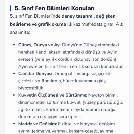
5. Sınıf Fen Bilimleri Konuları
5. sınıf Fen Bilimleri’nde
deney tasarımı, değişken
belirleme ve grafik okuma
ilk kez müfredata girer. Altı
ana ünite:
Güneş, Dünya ve Ay:
Dünya’nın Güneş etrafındaki
hareketi, kendi ekseni etrafındaki dönüşü ve Ay’ın
evreleri (yeni ay, ilk dördün, dolunay, son dördün).
Ayın evreleri 5. sınıf Fen’in en sık sorulan konusudur.
Canlılar Dünyası:
Omurgalı-omurgasız, çiçekli-
çiçeksiz sınıflandırma, hücre kavramına giriş,
biyoçeşitlilik.
Kuvvetin Ölçülmesi ve Sürtünme:
Newton birimi,
dinamometre, sürtünme kuvveti (yüzey pürüzlülüğü,
ağırlık etkisi). Sürtünmenin faydalı/zararlı olduğu
durumlar en yaygın soru tipidir.
Madde ve Değişim:
Fiziksel ve kimyasal değişim
ayrımı (erime vs. yanma), karışım-çözelti, ayırma