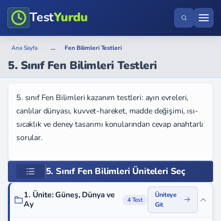
Test
Yurdu
...
Ana Sayfa
›
›
Fen Bilimleri Testleri
5. Sınıf Fen Bilimleri Testleri
5. sınıf Fen Bilimleri kazanım testleri: ayın evreleri,
canlılar dünyası, kuvvet-hareket, madde değişimi, ısı-
sıcaklık ve deney tasarımı konularından cevap anahtarlı
sorular.
5. Sınıf Fen Bilimleri Üniteleri Seç
1. Ünite: Güneş, Dünya ve
Üniteye
4 Test
Ay
Git