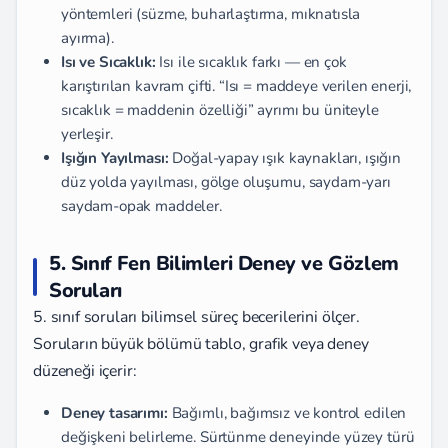
yöntemleri (süzme, buharlaştırma, mıknatısla
ayırma).
Isı ve Sıcaklık:
Isı ile sıcaklık farkı — en çok
karıştırılan kavram çifti. “Isı = maddeye verilen enerji,
sıcaklık = maddenin özelliği” ayrımı bu üniteyle
yerleşir.
Işığın Yayılması:
Doğal-yapay ışık kaynakları, ışığın
düz yolda yayılması, gölge oluşumu, saydam-yarı
saydam-opak maddeler.
5. Sınıf Fen Bilimleri Deney ve Gözlem
Soruları
5. sınıf soruları bilimsel süreç becerilerini ölçer.
Soruların büyük bölümü tablo, grafik veya deney
düzeneği içerir:
Deney tasarımı:
Bağımlı, bağımsız ve kontrol edilen
değişkeni belirleme. Sürtünme deneyinde yüzey türü