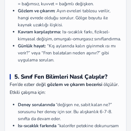
= bağımsız, kuvvet = bağımlı değişken.
Gözlem ve çıkarım:
Ayın evreleri tablosu verilir,
hangi evrede olduğu sorulur. Gölge boyutu ile
kaynak uzaklığı ilişkisi.
Kavram karşılaştırma:
Isı-sıcaklık farkı, fiziksel-
kimyasal değişim, omurgalı-omurgasız sınıflandırma.
Günlük hayat:
“Kış aylarında kalın giyinmek ısı mı
verir?” veya “Fren balataları neden aşınır?” gibi
uygulama soruları.
5. Sınıf Fen Bilimleri Nasıl Çalışılır?
Fen’de ezber değil
gözlem ve çıkarım becerisi
ölçülür.
Etkili çalışma için:
Deney sorularında
“değişen ne, sabit kalan ne?”
sorusunu her deney için sor. Bu alışkanlık 6-7-8.
sınıfta da devam eder.
Isı-sıcaklık farkında
“kalorifer petekine dokunursam