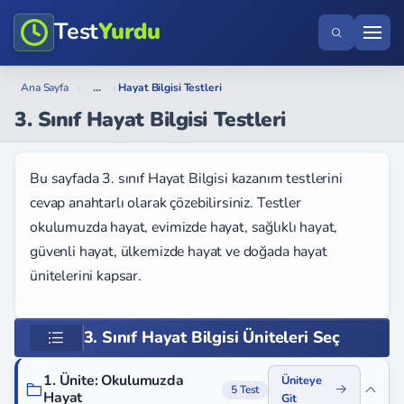
Test
Yurdu
...
Ana Sayfa
›
›
Hayat Bilgisi Testleri
3. Sınıf Hayat Bilgisi Testleri
Bu sayfada 3. sınıf Hayat Bilgisi kazanım testlerini
cevap anahtarlı olarak çözebilirsiniz. Testler
okulumuzda hayat, evimizde hayat, sağlıklı hayat,
güvenli hayat, ülkemizde hayat ve doğada hayat
ünitelerini kapsar.
3. Sınıf Hayat Bilgisi Üniteleri Seç
1. Ünite: Okulumuzda
Üniteye
5 Test
Hayat
Git