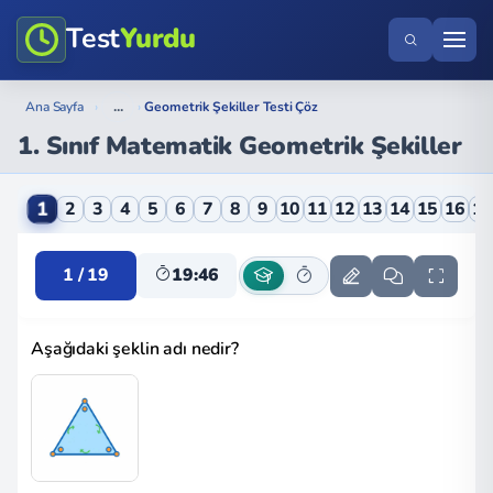
Test
Yurdu
...
Ana Sayfa
›
›
Geometrik Şekiller Testi Çöz
1. Sınıf Matematik Geometrik Şekiller
1. Sınıf Matematik Geometrik Şekiller Online Testi
1
2
3
4
5
6
7
8
9
10
11
12
13
14
15
16
1
1 / 19
19:45
Aşağıdaki şeklin adı nedir?