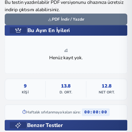
Bu testin yazdırılabilir PDF versiyonunu cihazınıza ücretsiz
indirip çıktısını alabilirsiniz.
PDF İndir / Yazdır
Bu Ayın En İyileri
Henüz kayıt yok.
9
13.8
12.8
KIŞI
D. ORT.
NET ORT.
⏱️
Haftalık sıfırlanmaya kalan süre:
00:00:00
Benzer Testler