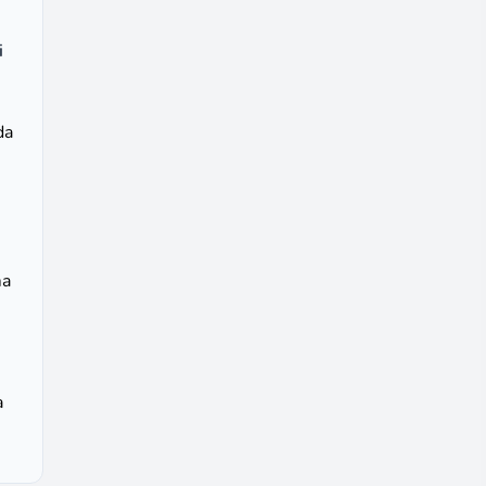
i
da
ma
a