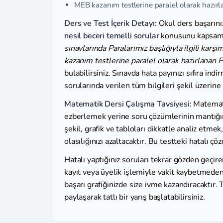
MEB kazanım testlerine paralel olarak hazırl
Ders ve Test İçerik Detayı:
Okul ders başarını
nesil beceri temelli sorular
konusunu kapsamlı
sınavlarında Paralarımız başlığıyla ilgili karşım
kazanım testlerine paralel olarak hazırlanan P
bulabilirsiniz. Sınavda hata payınızı sıfıra i
sorularında verilen tüm bilgileri şekil üzerin
Matematik Dersi Çalışma Tavsiyesi:
Matemati
ezberlemek yerine soru çözümlerinin mantığını
şekil, grafik ve tabloları dikkatle analiz etm
olasılığınızı azaltacaktır. Bu testteki hatalı 
Hatalı yaptığınız soruları tekrar gözden geçirere
kayıt veya üyelik işlemiyle vakit kaybetmed
başarı grafiğinizde size ivme kazandıracaktır. 
paylaşarak tatlı bir yarış başlatabilirsiniz.