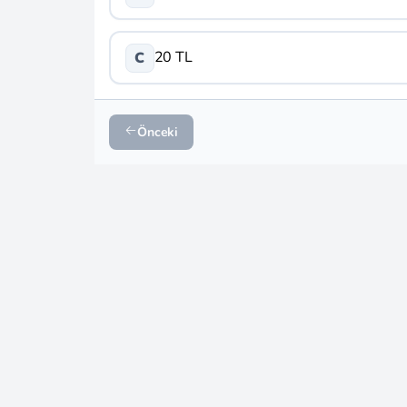
20 TL
C
Önceki