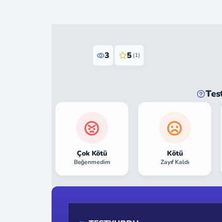
3
5
(1)
Tes
Çok Kötü
Kötü
Beğenmedim
Zayıf Kaldı