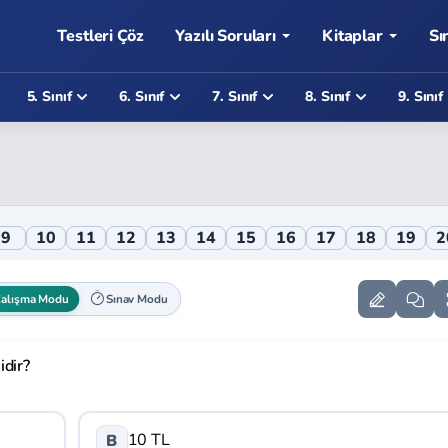
Testleri Çöz
Yazılı Soruları
Kitaplar
Sı
5. Sınıf
6. Sınıf
7. Sınıf
8. Sınıf
9. Sınıf
i
9
10
11
12
13
14
15
16
17
18
19
2
alışma Modu
Sınav Modu
idir?
10 TL
B