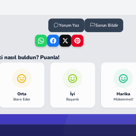
Yorum Yaz
Sorun Bildir
ti nasıl buldun? Puanla!
Orta
İyi
Harika
İdare Eder
Başarılı
Mükemmel!