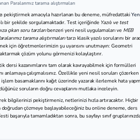
anan Paralarımız tarama alıştırmaları
zı pekiştirmek amacıyla hazırlanan bu deneme, müfredattaki
Yen
 bir şekilde sorgulamaktadır. Test içeriğinde
Yazılı ve test
ıza çıkan soru tarzları
benzeri yeni nesil uygulamaları ve
MEB
aralarımız tarama alıştırmaları
tarzı klasik yazılı sorularını bir ara
ndirmek için öğretmenlerimizin şu uyarısını unutmayın: Geometri
e aktarmak çözüm yolunu görmenizi kolaylaştırır.
k dersi kazanımlarını tam olarak kavrayabilmek için formülleri
 anlamaya çalışmalısınız. Özellikle yeni nesil soruları çözerken
ek, işlem basamaklarını kağıt üzerinde yazarak ilerlemek hata yap
çözdüğünüz soruların doğru cevaplarını mutlaka inceleyin.
k bilgilerinizi pekiştirmeniz, netlerinizi hızla artıracaktır. Hiçbir
en doğrudan çözmeye başlayabileceğiniz bu online deneme, ders
Testi başarıyla tamamladıktan sonra, bu sayfayı sınıf gruplarınızd