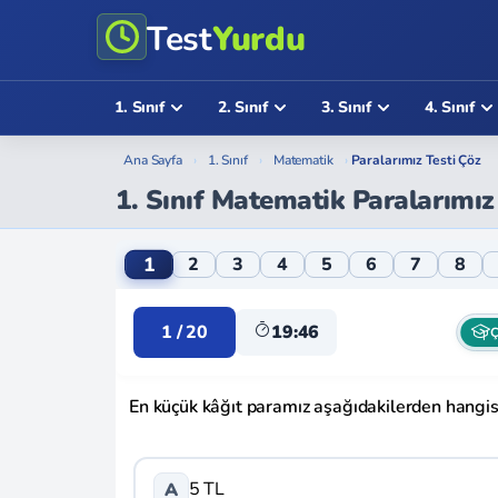
Test
Yurdu
1. Sınıf
2. Sınıf
3. Sınıf
4. Sınıf
Ana Sayfa
›
1. Sınıf
›
Matematik
›
Paralarımız Testi Çöz
1. Sınıf Matematik Paralarımız
1. Sınıf Matematik Paralarımız Online Test
1
2
3
4
5
6
7
8
1 / 20
19:45
Ç
En küçük kâğıt paramız aşağıdakilerden hangis
5 TL
A