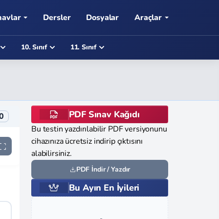
navlar
Dersler
Dosyalar
Araçlar
10. Sınıf
11. Sınıf
PDF Sınav Kağıdı
0
Bu testin yazdırılabilir PDF versiyonunu
cihazınıza ücretsiz indirip çıktısını
alabilirsiniz.
PDF İndir / Yazdır
Bu Ayın En İyileri