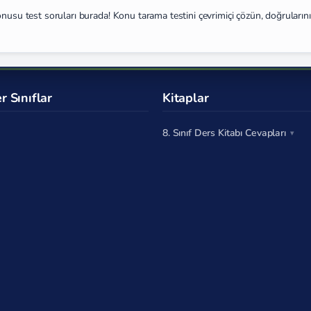
nusu test soruları burada! Konu tarama testini çevrimiçi çözün, doğrularını
r Sınıflar
Kitaplar
8. Sınıf Ders Kitabı Cevapları