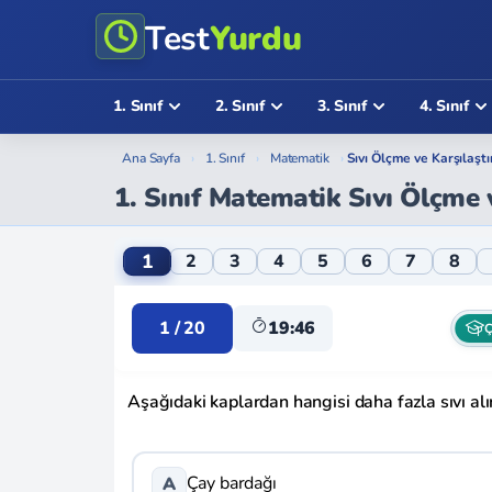
Test
Yurdu
1. Sınıf
2. Sınıf
3. Sınıf
4. Sınıf
Ana Sayfa
›
1. Sınıf
›
Matematik
›
Sıvı Ölçme ve Karşılaşt
1. Sınıf Matematik Sıvı Ölçme 
1. Sınıf Matematik Sıvı Ölçme ve Karşılaşt
1
2
3
4
5
6
7
8
1 / 20
19:46
Ç
Aşağıdaki kaplardan hangisi daha fazla sıvı alı
Çay bardağı
A