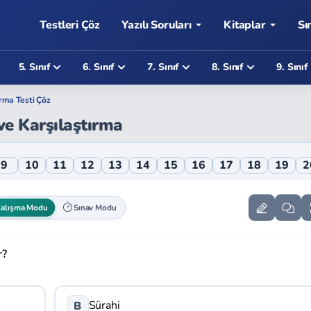
Testleri Çöz
Yazılı Soruları
Kitaplar
Sı
5. Sınıf
6. Sınıf
7. Sınıf
8. Sınıf
9. Sınıf
ırma Testi Çöz
ve Karşılaştırma
ırma Online Testi
9
10
11
12
13
14
15
16
17
18
19
2
alışma Modu
Sınav Modu
r?
Sürahi
B