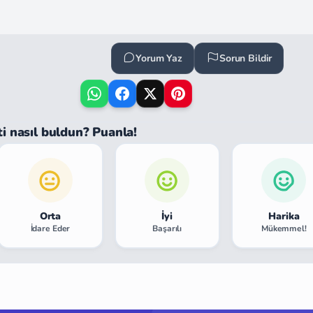
Yorum Yaz
Sorun Bildir
ti nasıl buldun? Puanla!
Orta
İyi
Harika
İdare Eder
Başarılı
Mükemmel!