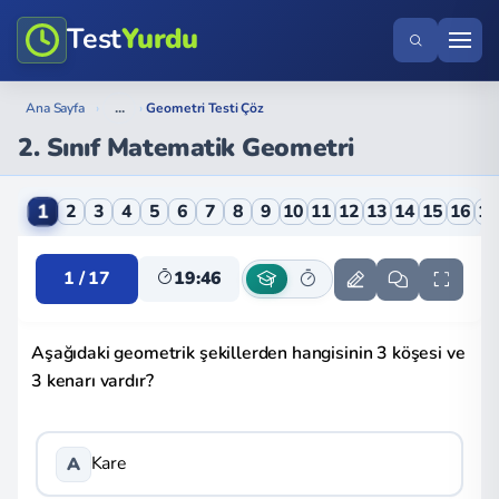
Test
Yurdu
...
Ana Sayfa
›
›
Geometri Testi Çöz
2. Sınıf Matematik Geometri
2. Sınıf Matematik Geometri Online Testi
1
2
3
4
5
6
7
8
9
10
11
12
13
14
15
16
1
1 / 17
19:46
Aşağıdaki geometrik şekillerden hangisinin 3 köşesi ve
3 kenarı vardır?
Kare
A