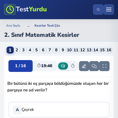
Test
Yurdu
...
Ana Sayfa
›
›
Kesirler Testi Çöz
2. Sınıf Matematik Kesirler
2. Sınıf Matematik Kesirler Online Testi
1
2
3
4
5
6
7
8
9
10
11
12
13
14
15
16
1 / 16
19:46
Bir bütünü iki eş parçaya böldüğümüzde oluşan her bir
parçaya ne ad verilir?
Çeyrek
A