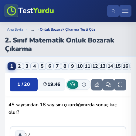
Test
Yurdu
...
Ana Sayfa
›
›
Onluk Bozarak Çıkarma Testi Çöz
2. Sınıf Matematik Onluk Bozarak
Çıkarma
2. Sınıf Matematik Onluk Bozarak Çıkarma Online Te
1
2
3
4
5
6
7
8
9
10
11
12
13
14
15
16
1
1 / 20
19:46
45 sayısından 18 sayısını çıkardığımızda sonuç kaç
olur?
27
A