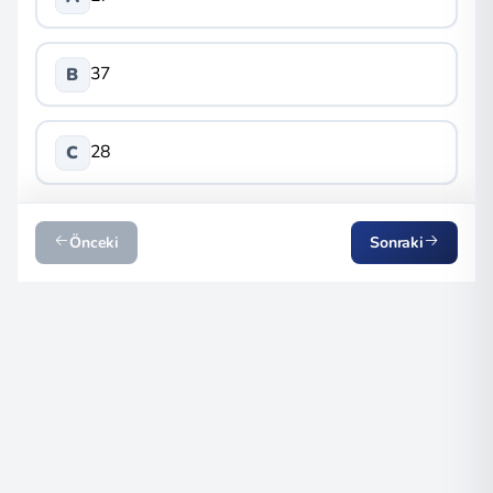
37
B
28
C
Önceki
Sonraki