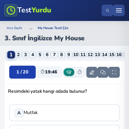
Test
Yurdu
...
Ana Sayfa
›
›
My House Testi Çöz
3. Sınıf İngilizce My House
3. Sınıf İngilizce My House Online Testi
1
2
3
4
5
6
7
8
9
10
11
12
13
14
15
16
1
1 / 20
19:46
Resimdeki yatak hangi odada bulunur?
Mutfak
A