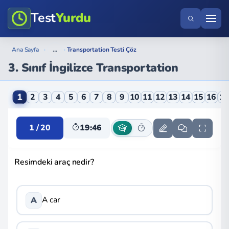
Test
Yurdu
...
Ana Sayfa
›
›
Transportation Testi Çöz
3. Sınıf İngilizce Transportation
3. Sınıf İngilizce Transportation Online Testi
1
2
3
4
5
6
7
8
9
10
11
12
13
14
15
16
1
1 / 20
19:46
Resimdeki araç nedir?
A car
A