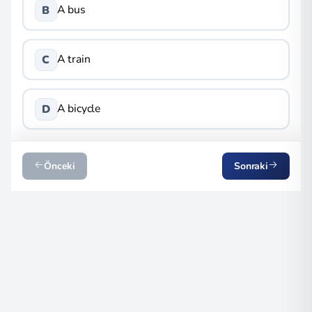
A bus
B
A train
C
A bicycle
D
Önceki
Sonraki