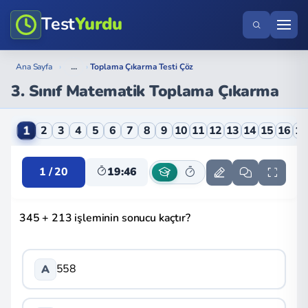
Test
Yurdu
...
Ana Sayfa
›
›
Toplama Çıkarma Testi Çöz
3. Sınıf Matematik Toplama Çıkarma
3. Sınıf Matematik Toplama Çıkarma Online Testi
1
2
3
4
5
6
7
8
9
10
11
12
13
14
15
16
1
1 / 20
19:46
345 + 213 işleminin sonucu kaçtır?
558
A