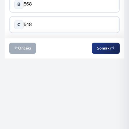
568
B
548
C
Önceki
Sonraki