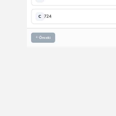
724
C
Önceki