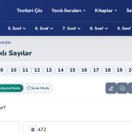
Testleri Çöz
Yazılı Soruları
Kitaplar
Sı
5. Sınıf
6. Sınıf
7. Sınıf
8. Sınıf
9. Sınıf
sti Çöz
lı Sayılar
nline Testi
9
10
11
12
13
14
15
16
17
18
19
2
alışma Modu
Sınav Modu
ır?
472
B