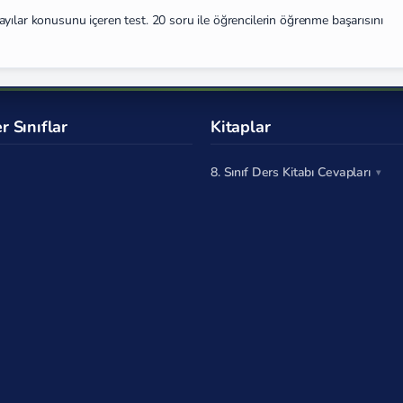
yılar konusunu içeren test. 20 soru ile öğrencilerin öğrenme başarısını
r Sınıflar
Kitaplar
8. Sınıf Ders Kitabı Cevapları