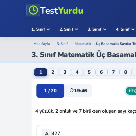
Test
Yurdu
1. Sınıf
2. Sınıf
3. Sınıf
4. Sınıf
Ana Sayfa
›
3. Sınıf
›
Matematik
›
Üç Basamaklı Sayılar Te
3. Sınıf Matematik Üç Basamak
3. Sınıf Matematik Üç Basamaklı Sayılar O
1
2
3
4
5
6
7
8
1 / 20
19:46
Ç
4 yüzlük, 2 onluk ve 7 birlikten oluşan sayı kaçt
427
A