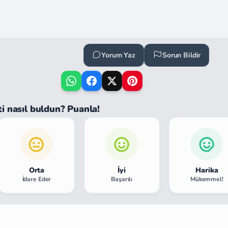
Yorum Yaz
Sorun Bildir
ti nasıl buldun? Puanla!
Orta
İyi
Harika
İdare Eder
Başarılı
Mükemmel!