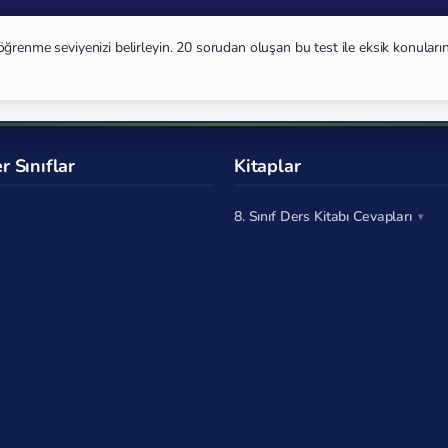
ğrenme seviyenizi belirleyin. 20 sorudan oluşan bu test ile eksik konuların
r Sınıflar
Kitaplar
8. Sınıf Ders Kitabı Cevapları