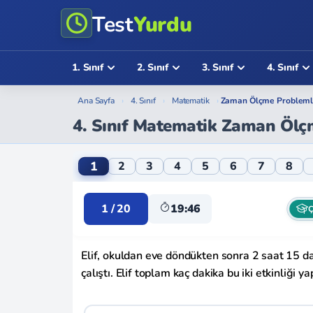
Test
Yurdu
1. Sınıf
2. Sınıf
3. Sınıf
4. Sınıf
Ana Sayfa
›
4. Sınıf
›
Matematik
›
Zaman Ölçme Problemle
4. Sınıf Matematik Zaman Ölç
4. Sınıf Matematik Zaman Ölçme Problemle
1
2
3
4
5
6
7
8
1 / 20
19:46
Ç
Elif, okuldan eve döndükten sonra 2 saat 15 d
çalıştı. Elif toplam kaç dakika bu iki etkinliği y