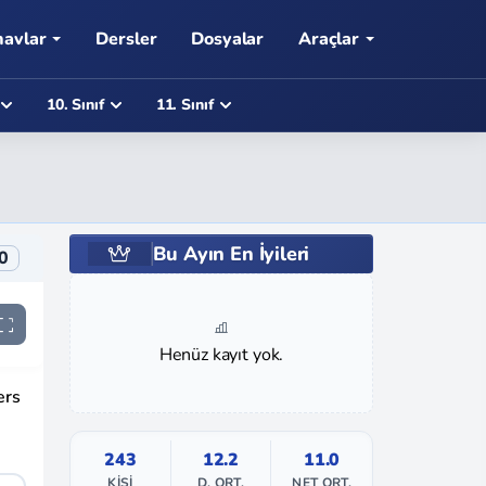
navlar
Dersler
Dosyalar
Araçlar
10. Sınıf
11. Sınıf
Bu Ayın En İyileri
0
Henüz kayıt yok.
ers
243
12.2
11.0
KIŞI
D. ORT.
NET ORT.