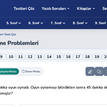
Testleri Çöz
Yazılı Soruları
Kitaplar
Sı
5. Sınıf
6. Sınıf
7. Sınıf
8. Sınıf
9. Sınıf
ri Testi Çöz
me Problemleri
ri Online Testi
9
10
11
12
13
14
15
16
17
18
19
2
alışma Modu
Sınav Modu
akika oyun oynadı. Oyun oynamayı bitirdikten sonra 45 dakika d
apmıştır?