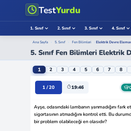
Test
Yurdu
1. Sınıf
2. Sınıf
3. Sınıf
4. Sınıf
Ana Sayfa
›
5. Sınıf
›
Fen Bilimleri
›
Elektrik Devre Eleman
5. Sınıf Fen Bilimleri Elektrik
5. Sınıf Fen Bilimleri Elektrik Devre Elema
1
2
3
4
5
6
7
8
1 / 20
19:46
Ç
Ayşe, odasındaki lambanın yanmadığını fark ett
sigortasının atmadığını kontrol etti. Bu durum
bir problem olabileceği en olasıdır?