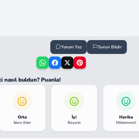
Yorum Yaz
Sorun Bildir
ti nasıl buldun? Puanla!
Orta
İyi
Harika
İdare Eder
Başarılı
Mükemmel!