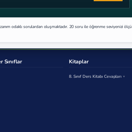
 kazanım odaklı sorulardan oluşmaktadır. 20 soru ile öğrenme seviyenizi ölç
r Sınıflar
Kitaplar
8. Sınıf Ders Kitabı Cevapları