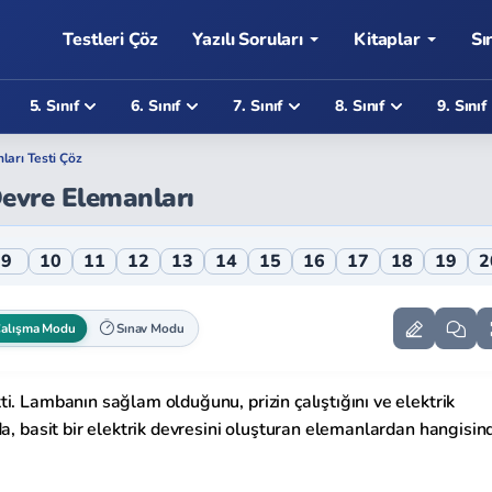
Testleri Çöz
Yazılı Soruları
Kitaplar
Sı
5. Sınıf
6. Sınıf
7. Sınıf
8. Sınıf
9. Sınıf
ları Testi Çöz
 Devre Elemanları
nları Online Testi
9
10
11
12
13
14
15
16
17
18
19
2
alışma Modu
Sınav Modu
i. Lambanın sağlam olduğunu, prizin çalıştığını ve elektrik
da, basit bir elektrik devresini oluşturan elemanlardan hangisin