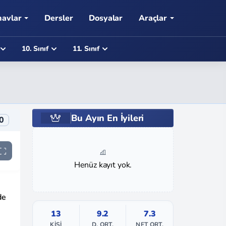
navlar
Dersler
Dosyalar
Araçlar
10. Sınıf
11. Sınıf
Bu Ayın En İyileri
0
Henüz kayıt yok.
de
13
9.2
7.3
KIŞI
D. ORT.
NET ORT.