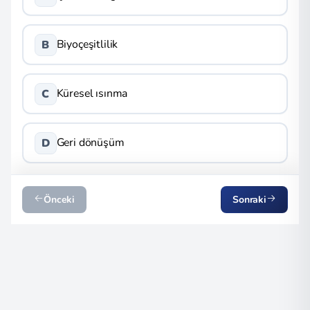
Biyoçeşitlilik
B
Küresel ısınma
C
Geri dönüşüm
D
Önceki
Sonraki