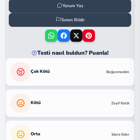
Yorum Yaz
Sorun Bildir
Testi nasıl buldun? Puanla!
Çok Kötü
Beğenmedim
Kötü
Zayıf Kaldı
Orta
İdare Eder