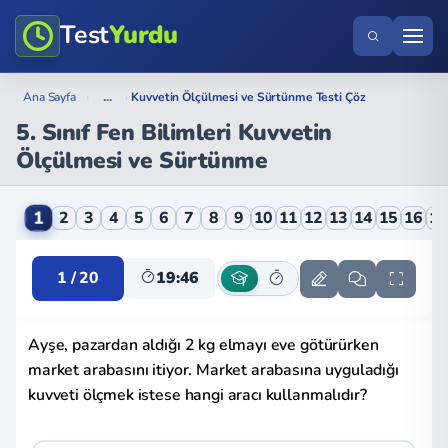
Test
Yurdu
...
Ana Sayfa
›
›
Kuvvetin Ölçülmesi ve Sürtünme Testi Çöz
5. Sınıf Fen Bilimleri Kuvvetin
Ölçülmesi ve Sürtünme
5. Sınıf Fen Bilimleri Kuvvetin Ölçülmesi ve Sürtünm
1
2
3
4
5
6
7
8
9
10
11
12
13
14
15
16
1
1 / 20
19:45
Ayşe, pazardan aldığı 2 kg elmayı eve götürürken
market arabasını itiyor. Market arabasına uyguladığı
kuvveti ölçmek istese hangi aracı kullanmalıdır?