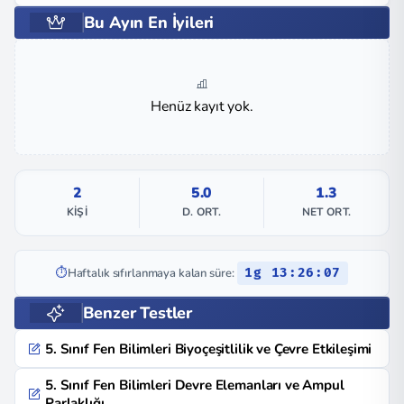
Bu Ayın En İyileri
Henüz kayıt yok.
2
5.0
1.3
KIŞI
D. ORT.
NET ORT.
⏱️
Haftalık sıfırlanmaya kalan süre:
1g 13:26:07
Benzer Testler
5. Sınıf Fen Bilimleri Biyoçeşitlilik ve Çevre Etkileşimi
5. Sınıf Fen Bilimleri Devre Elemanları ve Ampul
Parlaklığı