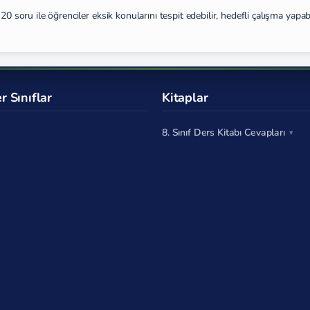
0 soru ile öğrenciler eksik konularını tespit edebilir, hedefli çalışma yapabi
r Sınıflar
Kitaplar
8. Sınıf Ders Kitabı Cevapları