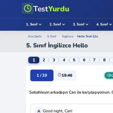
Test
Yurdu
1. Sınıf
2. Sınıf
3. Sınıf
4. Sınıf
Ana Sayfa
›
5. Sınıf
›
İngilizce
›
Hello Testi Çöz
5. Sınıf İngilizce Hello
5. Sınıf İngilizce Hello Online Testi
1
2
3
4
5
6
7
8
1 / 20
19:46
Ç
Sabahleyin arkadaşın Can ile karşılaşıyorsun. 
Good night, Can!
A