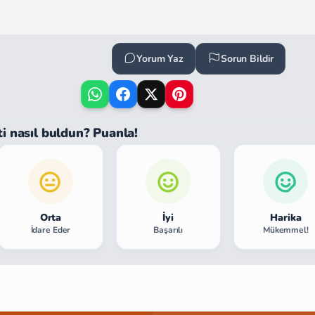
Yorum Yaz
Sorun Bildir
ti nasıl buldun? Puanla!
Orta
İyi
Harika
İdare Eder
Başarılı
Mükemmel!