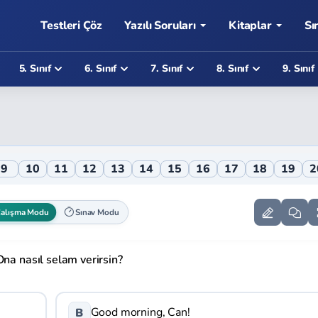
Testleri Çöz
Yazılı Soruları
Kitaplar
Sı
5. Sınıf
6. Sınıf
7. Sınıf
8. Sınıf
9. Sınıf
9
10
11
12
13
14
15
16
17
18
19
2
alışma Modu
Sınav Modu
Ona nasıl selam verirsin?
Good morning, Can!
B