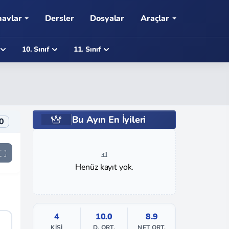
navlar
Dersler
Dosyalar
Araçlar
10. Sınıf
11. Sınıf
Bu Ayın En İyileri
0
Henüz kayıt yok.
4
10.0
8.9
KIŞI
D. ORT.
NET ORT.