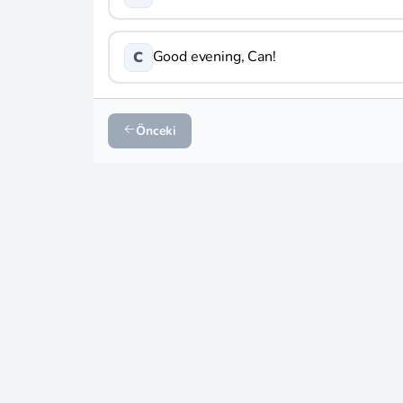
Good evening, Can!
C
Önceki