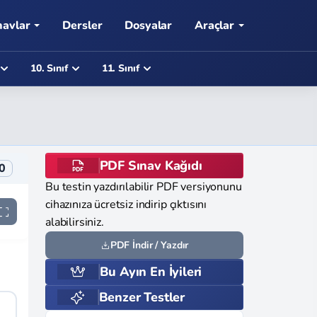
navlar
Dersler
Dosyalar
Araçlar
10. Sınıf
11. Sınıf
PDF Sınav Kağıdı
0
Bu testin yazdırılabilir PDF versiyonunu
cihazınıza ücretsiz indirip çıktısını
alabilirsiniz.
PDF İndir / Yazdır
Bu Ayın En İyileri
Benzer Testler