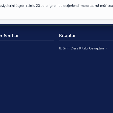
i seviyelerini ölçebilirsiniz. 20 soru içeren bu değerlendirme ortaokul müfreda
r Sınıflar
Kitaplar
8. Sınıf Ders Kitabı Cevapları