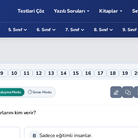
Testleri Çöz
Yazılı Soruları
Kitaplar
Sı
5. Sınıf
6. Sınıf
7. Sınıf
8. Sınıf
9. Sınıf
9
10
11
12
13
14
15
16
17
18
19
2
alışma Modu
Sınav Modu
larını kim verir?
Sadece eğitimli insanlar.
B