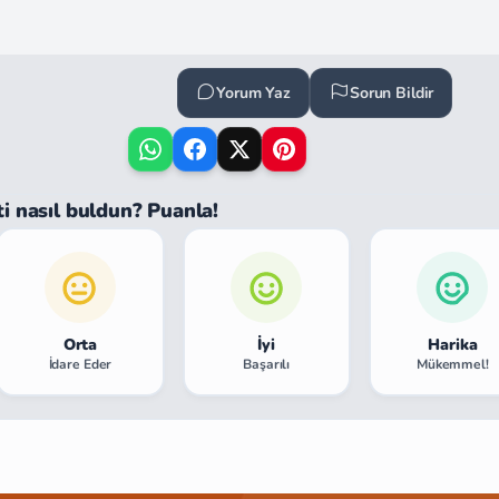
Yorum Yaz
Sorun Bildir
ti nasıl buldun? Puanla!
Orta
İyi
Harika
İdare Eder
Başarılı
Mükemmel!