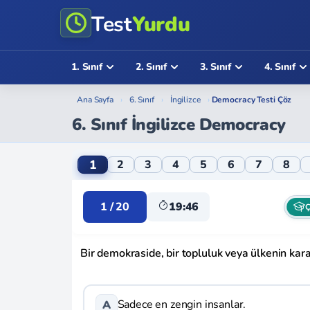
Test
Yurdu
1. Sınıf
2. Sınıf
3. Sınıf
4. Sınıf
Ana Sayfa
›
6. Sınıf
›
İngilizce
›
Democracy Testi Çöz
6. Sınıf İngilizce Democracy
6. Sınıf İngilizce Democracy Online Testi
1
2
3
4
5
6
7
8
1 / 20
19:46
Ç
Bir demokraside, bir topluluk veya ülkenin karar
Sadece en zengin insanlar.
A