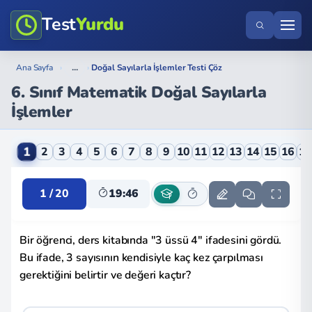
Test
Yurdu
...
Ana Sayfa
›
›
Doğal Sayılarla İşlemler Testi Çöz
6. Sınıf Matematik Doğal Sayılarla
İşlemler
6. Sınıf Matematik Doğal Sayılarla İşlemler Online Te
1
2
3
4
5
6
7
8
9
10
11
12
13
14
15
16
1
1 / 20
19:46
Bir öğrenci, ders kitabında "3 üssü 4" ifadesini gördü.
Bu ifade, 3 sayısının kendisiyle kaç kez çarpılması
gerektiğini belirtir ve değeri kaçtır?