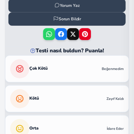
Yorum Yaz
Sorun Bildir
Testi nasıl buldun? Puanla!
Çok Kötü
Beğenmedim
Kötü
Zayıf Kaldı
Orta
İdare Eder