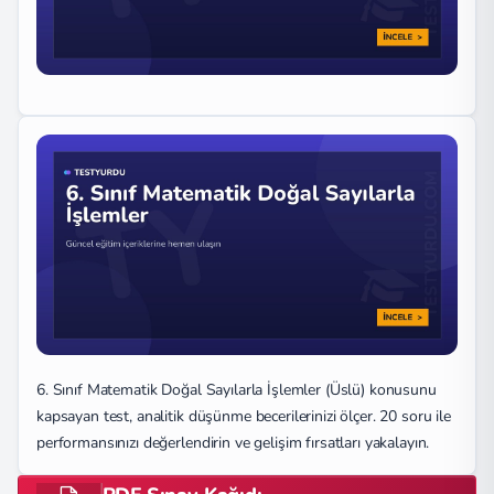
6. Sınıf Matematik Doğal Sayılarla İşlemler (Üslü) konusunu
kapsayan test, analitik düşünme becerilerinizi ölçer. 20 soru ile
performansınızı değerlendirin ve gelişim fırsatları yakalayın.