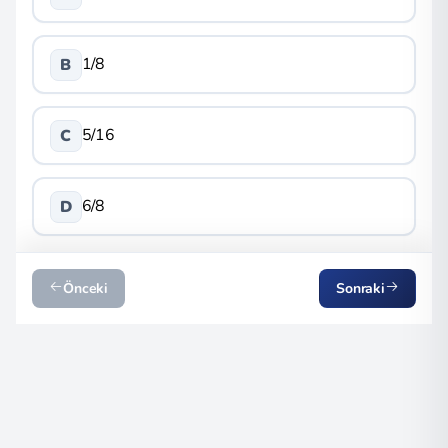
1/8
B
5/16
C
6/8
D
Önceki
Sonraki