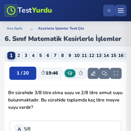
Test
Yurdu
...
Ana Sayfa
›
›
Kesirlerle İşlemler Testi Çöz
6. Sınıf Matematik Kesirlerle İşlemler
6. Sınıf Matematik Kesirlerle İşlemler Online Testi
1
2
3
4
5
6
7
8
9
10
11
12
13
14
15
16
1
1 / 20
19:46
Bir sürahide 3/8 litre elma suyu ve 2/8 litre armut suyu
bulunmaktadır. Bu sürahide toplamda kaç litre meyve
suyu vardır?
5/8
A