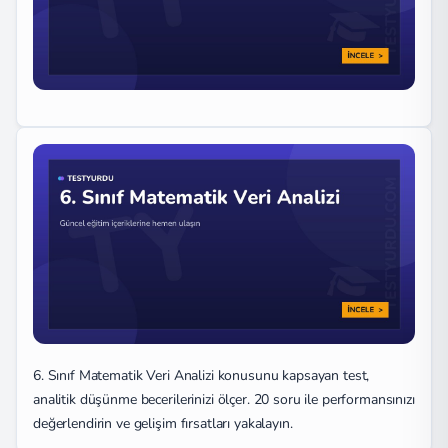
6. Sınıf Matematik Veri Analizi konusunu kapsayan test,
analitik düşünme becerilerinizi ölçer. 20 soru ile performansınızı
değerlendirin ve gelişim fırsatları yakalayın.