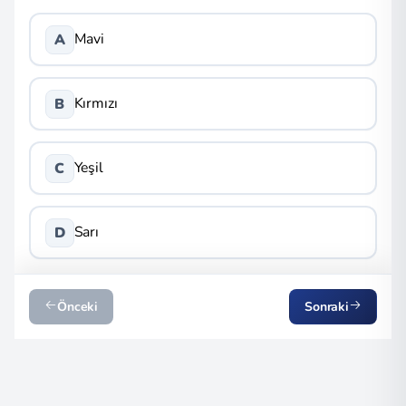
Mavi
A
Kırmızı
B
Yeşil
C
Sarı
D
Önceki
Sonraki