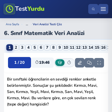
Test
Yurdu
...
Ana Sayfa
›
›
Veri Analizi Testi Çöz
6. Sınıf Matematik Veri Analizi
6. Sınıf Matematik Veri Analizi Online Testi
1
2
3
4
5
6
7
8
9
10
11
12
13
14
15
16
1
1 / 20
19:46
Bir sınıftaki öğrencilerin en sevdiği renkler anketle
belirlenmiştir. Sonuçlar şu şekildedir: Kırmızı, Mavi,
Sarı, Kırmızı, Yeşil, Mavi, Kırmızı, Sarı, Mavi, Yeşil,
Kırmızı, Mavi. Bu verilere göre, en çok sevilen renk
(tepe değer) hangisidir?