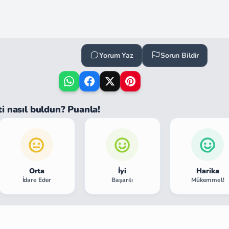
Yorum Yaz
Sorun Bildir
ti nasıl buldun? Puanla!
Orta
İyi
Harika
İdare Eder
Başarılı
Mükemmel!