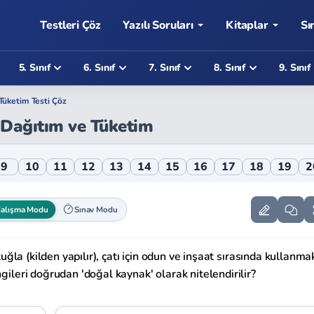
Testleri Çöz
Yazılı Soruları
Kitaplar
Sı
5. Sınıf
6. Sınıf
7. Sınıf
8. Sınıf
9. Sınıf
Tüketim Testi Çöz
, Dağıtım ve Tüketim
e Tüketim Online Testi
9
10
11
12
13
14
15
16
17
18
19
2
alışma Modu
Sınav Modu
 tuğla (kilden yapılır), çatı için odun ve inşaat sırasında kullanma
gileri doğrudan 'doğal kaynak' olarak nitelendirilir?