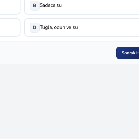
Sadece su
B
Tuğla, odun ve su
D
Sonraki