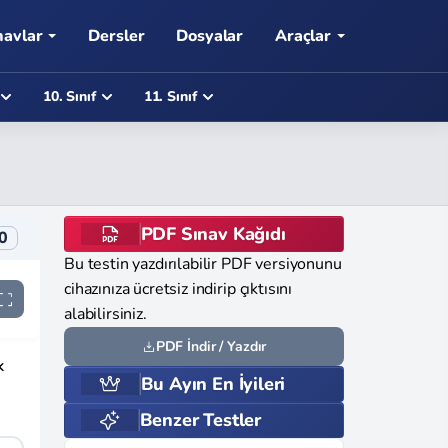
navlar
Dersler
Dosyalar
Araçlar
10. Sınıf
11. Sınıf
PDF Sınav Kağıdı
0
Bu testin yazdırılabilir PDF versiyonunu
cihazınıza ücretsiz indirip çıktısını
alabilirsiniz.
PDF İndir / Yazdır
k
Bu Ayın En İyileri
Benzer Testler