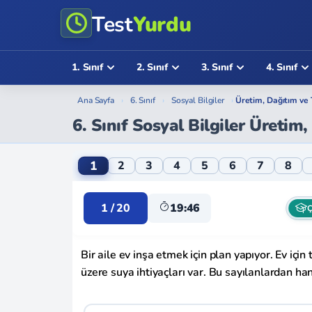
Test
Yurdu
1. Sınıf
2. Sınıf
3. Sınıf
4. Sınıf
Ana Sayfa
›
6. Sınıf
›
Sosyal Bilgiler
›
Üretim, Dağıtım ve 
6. Sınıf Sosyal Bilgiler Üretim
6. Sınıf Sosyal Bilgiler Üretim, Dağıtım v
1
2
3
4
5
6
7
8
1 / 20
19:46
Ç
Bir aile ev inşa etmek için plan yapıyor. Ev için
üzere suya ihtiyaçları var. Bu sayılanlardan han