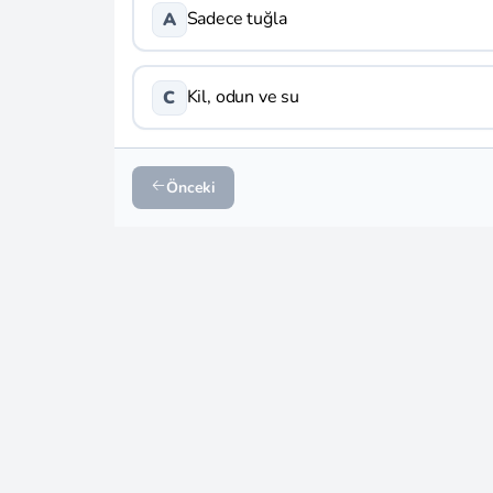
Sadece tuğla
A
Kil, odun ve su
C
Önceki