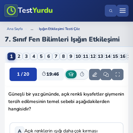
Test
Yurdu
...
Ana Sayfa
›
›
Işığın Etkileşimi Testi Çöz
7. Sınıf Fen Bilimleri Işığın Etkileşimi
7. Sınıf Fen Bilimleri Işığın Etkileşimi Online Testi
1
2
3
4
5
6
7
8
9
10
11
12
13
14
15
16
1
1 / 20
19:45
Güneşli bir yaz gününde, açık renkli kıyafetler giymenin
tercih edilmesinin temel sebebi aşağıdakilerden
hangisidir?
Açık renklerin ışığı daha çok kırması
A