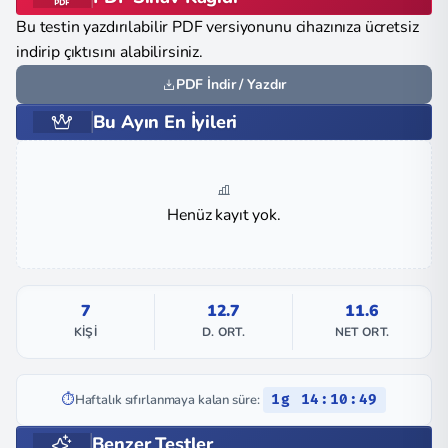
Bu testin yazdırılabilir PDF versiyonunu cihazınıza ücretsiz
indirip çıktısını alabilirsiniz.
PDF İndir / Yazdır
Bu Ayın En İyileri
Henüz kayıt yok.
7
12.7
11.6
KIŞI
D. ORT.
NET ORT.
⏱️
Haftalık sıfırlanmaya kalan süre:
1g 14:10:49
Benzer Testler