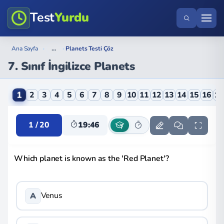
Test
Yurdu
...
Ana Sayfa
›
›
Planets Testi Çöz
7. Sınıf İngilizce Planets
7. Sınıf İngilizce Planets Online Testi
1
2
3
4
5
6
7
8
9
10
11
12
13
14
15
16
1
1 / 20
19:46
Which planet is known as the 'Red Planet'?
Venus
A