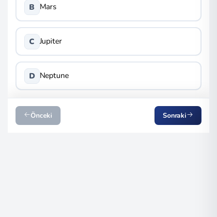
Mars
B
Jupiter
C
Neptune
D
Önceki
Sonraki