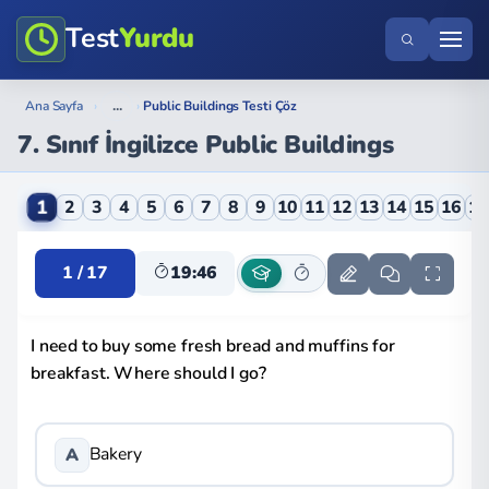
Test
Yurdu
...
Ana Sayfa
›
›
Public Buildings Testi Çöz
7. Sınıf İngilizce Public Buildings
7. Sınıf İngilizce Public Buildings Online Testi
1
2
3
4
5
6
7
8
9
10
11
12
13
14
15
16
1
1 / 17
19:46
I need to buy some fresh bread and muffins for
breakfast. Where should I go?
Bakery
A