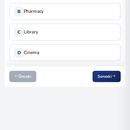
Pharmacy
B
Library
C
Cinema
D
Önceki
Sonraki