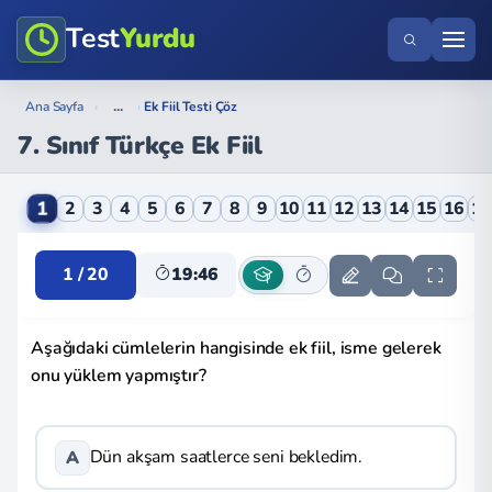
Test
Yurdu
...
Ana Sayfa
›
›
Ek Fiil Testi Çöz
7. Sınıf Türkçe Ek Fiil
7. Sınıf Türkçe Ek Fiil Online Testi
1
2
3
4
5
6
7
8
9
10
11
12
13
14
15
16
1
1 / 20
19:45
Aşağıdaki cümlelerin hangisinde ek fiil, isme gelerek
onu yüklem yapmıştır?
Dün akşam saatlerce seni bekledim.
A