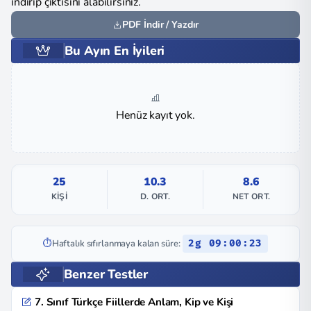
indirip çıktısını alabilirsiniz.
PDF İndir / Yazdır
Bu Ayın En İyileri
Henüz kayıt yok.
25
10.3
8.6
KIŞI
D. ORT.
NET ORT.
⏱️
Haftalık sıfırlanmaya kalan süre:
2g 09:00:22
Benzer Testler
7. Sınıf Türkçe Fiillerde Anlam, Kip ve Kişi