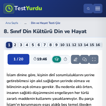
Test
Yurdu
...
Ana Sayfa
›
›
Din ve Hayat Testi Çöz
8. Sınıf Din Kültürü Din ve Hayat
8. Sınıf Din Kültürü Din ve Hayat Online Testi
1
2
3
4
5
6
7
8
9
10
11
12
13
14
15
16
1
1 / 20
19:45
İslam dinine göre, kişinin dinî sorumluluklarını yerine
getirebilmesi için akıl sağlığının yerinde olması ve
bilincinin açık olması gerekir. Bu nedenle aklı örten,
insanın sağlıklı düşünmesini engelleyen her türlü
zararlı maddenin kullanımı yasaklanmıştır. Bu parça
İslam'ın korunmasını esas aldığı beş temel ilkeden