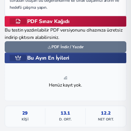
sorudan oluşan bu değerlendirme ile sınav başarınızı artırın ve
hedefli çalışma yapın.
PDF Sınav Kağıdı
Bu testin yazdırılabilir PDF versiyonunu cihazınıza ücretsiz
indirip çıktısını alabilirsiniz.
PDF İndir / Yazdır
Bu Ayın En İyileri
Henüz kayıt yok.
29
13.1
12.2
KIŞI
D. ORT.
NET ORT.