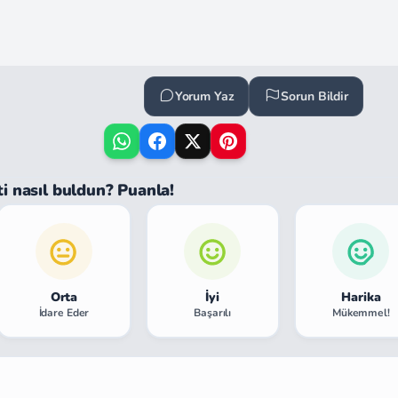
Yorum Yaz
Sorun Bildir
ti nasıl buldun? Puanla!
Orta
İyi
Harika
İdare Eder
Başarılı
Mükemmel!