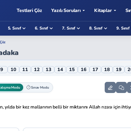
Testleri Çöz
Yazılı Soruları
Kitaplar
Sı
5. Sınıf
6. Sınıf
7. Sınıf
8. Sınıf
9. Sınıf
 Çöz
Sadaka
e Testi
9
10
11
12
13
14
15
16
17
18
19
2
alışma Modu
Sınav Modu
ılda bir kez mallarının belli bir miktarını Allah rızası için ihtiy