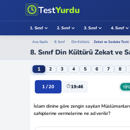
Test
Yurdu
1. Sınıf
2. Sınıf
3. Sınıf
4. Sınıf
Ana Sayfa
›
8. Sınıf
›
Din Kültürü
›
Zekat ve Sadaka Testi
8. Sınıf Din Kültürü Zekat ve 
8. Sınıf Din Kültürü Zekat ve Sadaka Onlin
1
2
3
4
5
6
7
8
1 / 20
19:46
Ç
İslam dinine göre zengin sayılan Müslümanların, y
sahiplerine vermelerine ne ad verilir?