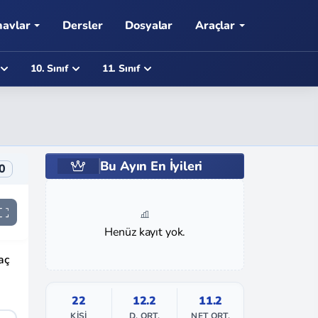
navlar
Dersler
Dosyalar
Araçlar
10. Sınıf
11. Sınıf
Bu Ayın En İyileri
0
Henüz kayıt yok.
aç
22
12.2
11.2
KIŞI
D. ORT.
NET ORT.