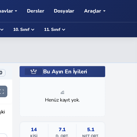
navlar
Dersler
Dosyalar
Araçlar
10. Sınıf
11. Sınıf
Bu Ayın En İyileri
0
Henüz kayıt yok.
şki
14
7.1
5.1
KIŞI
D. ORT.
NET ORT.