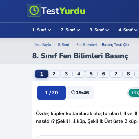
Test
Yurdu
1. Sınıf
2. Sınıf
3. Sınıf
4. Sınıf
Ana Sayfa
›
8. Sınıf
›
Fen Bilimleri
›
Basınç Testi Çöz
8. Sınıf Fen Bilimleri Basınç
8. Sınıf Fen Bilimleri Basınç Online Testi
1
2
3
4
5
6
7
8
1 / 20
19:46
Ç
Özdeş küpler kullanılarak oluşturulan I, II ve II
nasıldır? (Şekil I: 1 küp, Şekil II: Üst üste 2 küp,