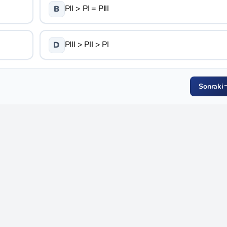
PII > PI = PIII
B
PIII > PII > PI
D
Sonraki