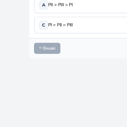
PII > PIII > PI
A
PI = PII = PIII
C
Önceki