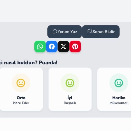
Yorum Yaz
Sorun Bildir
ti nasıl buldun? Puanla!
Orta
İyi
Harika
İdare Eder
Başarılı
Mükemmel!