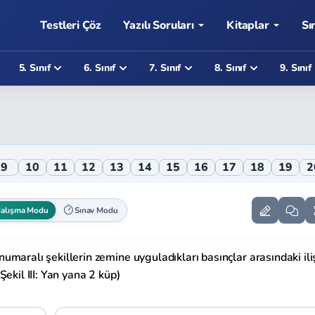
Testleri Çöz
Yazılı Soruları
Kitaplar
Sı
5. Sınıf
6. Sınıf
7. Sınıf
8. Sınıf
9. Sınıf
9
10
11
12
13
14
15
16
17
18
19
2
alışma Modu
Sınav Modu
I numaralı şekillerin zemine uyguladıkları basınçlar arasındaki ili
 Şekil III: Yan yana 2 küp)