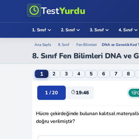
Test
Yurdu
1. Sınıf
2. Sınıf
3. Sınıf
4. Sınıf
Ana Sayfa
›
8. Sınıf
›
Fen Bilimleri
›
DNA ve Genetik Kod T
8. Sınıf Fen Bilimleri DNA ve 
8. Sınıf Fen Bilimleri DNA ve Genetik Kod
1
2
3
4
5
6
7
8
1 / 20
19:46
Ç
Hücre çekirdeğinde bulunan kalıtsal materyall
doğru verilmiştir?