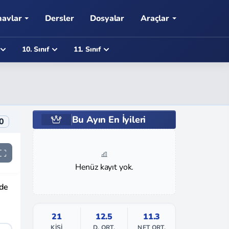
navlar
Dersler
Dosyalar
Araçlar
10. Sınıf
11. Sınıf
Bu Ayın En İyileri
0
Henüz kayıt yok.
nde
21
12.5
11.3
KIŞI
D. ORT.
NET ORT.