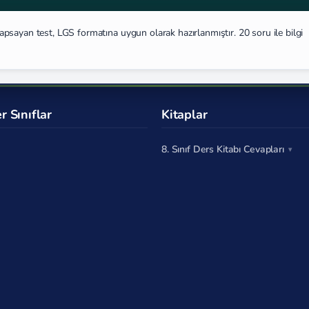
psayan test, LGS formatına uygun olarak hazırlanmıştır. 20 soru ile bilgi
r Sınıflar
Kitaplar
8. Sınıf Ders Kitabı Cevapları