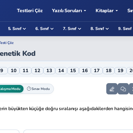
Testleri Çöz
Yazılı Soruları
Kitaplar
Sı
5. Sınıf
6. Sınıf
7. Sınıf
8. Sınıf
9. Sınıf
esti Çöz
Genetik Kod
 Online Testi
9
10
11
12
13
14
15
16
17
18
19
2
alışma Modu
Sınav Modu
erin büyükten küçüğe doğru sıralanışı aşağıdakilerden hangisi