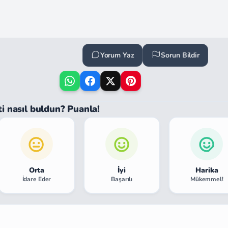
Yorum Yaz
Sorun Bildir
ti nasıl buldun? Puanla!
Orta
İyi
Harika
İdare Eder
Başarılı
Mükemmel!