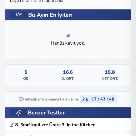
başarı oranınızı artırabilirsiniz.
Bu Ayın En İyileri
Henüz kayıt yok.
5
16.6
15.8
KIŞI
D. ORT.
NET ORT.
⏱️
Haftalık sıfırlanmaya kalan süre:
2g 17:43:48
Benzer Testler
8. Sınıf İngilizce Ünite 3: In the Kitchen