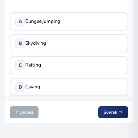
Bungee jumping
A
Skydiving
B
Rafting
C
Caving
D
Önceki
Sonraki