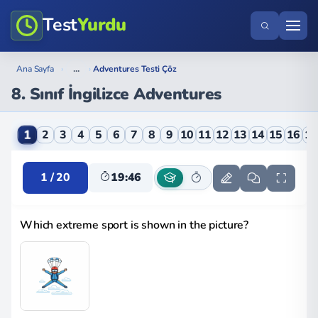
Test
Yurdu
...
Ana Sayfa
›
›
Adventures Testi Çöz
8. Sınıf İngilizce Adventures
8. Sınıf İngilizce Adventures Online Testi
1
2
3
4
5
6
7
8
9
10
11
12
13
14
15
16
1
1 / 20
19:45
Which extreme sport is shown in the picture?