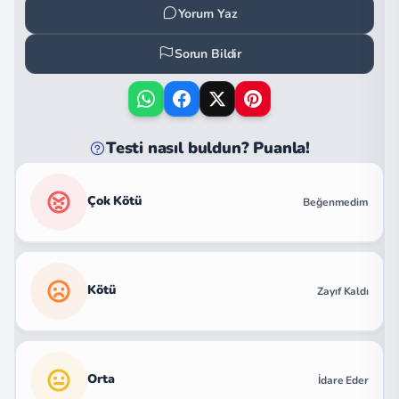
Yorum Yaz
Sorun Bildir
Testi nasıl buldun? Puanla!
Çok Kötü
Beğenmedim
Kötü
Zayıf Kaldı
Orta
İdare Eder