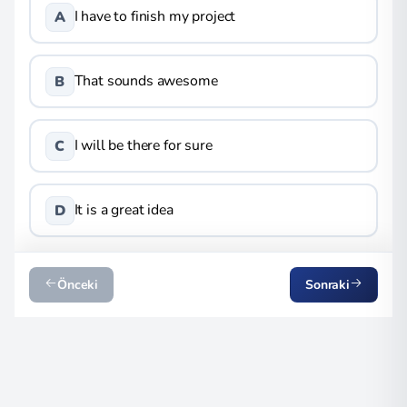
I have to finish my project
A
That sounds awesome
B
I will be there for sure
C
It is a great idea
D
Önceki
Sonraki