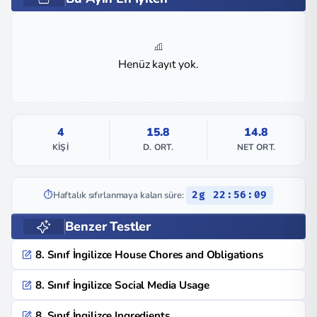
Henüz kayıt yok.
4
15.8
14.8
KIŞI
D. ORT.
NET ORT.
⏱️
Haftalık sıfırlanmaya kalan süre:
2g 22:56:08
Benzer Testler
8. Sınıf İngilizce House Chores and Obligations
8. Sınıf İngilizce Social Media Usage
8. Sınıf İngilizce Ingredients