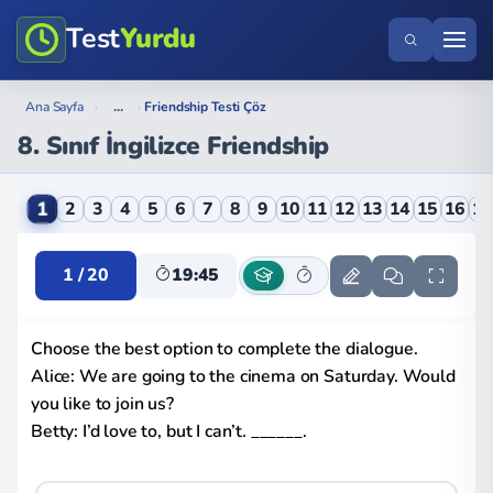
Test
Yurdu
...
Ana Sayfa
›
›
Friendship Testi Çöz
8. Sınıf İngilizce Friendship
8. Sınıf İngilizce Friendship Online Testi
1
2
3
4
5
6
7
8
9
10
11
12
13
14
15
16
1
1 / 20
19:44
Choose the best option to complete the dialogue.
Alice: We are going to the cinema on Saturday. Would
you like to join us?
Betty: I’d love to, but I can’t. ______.